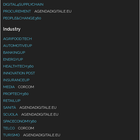
DIGITAL4SUPPLYCHAIN
PROCUREMENT
AGENDADIGITALE.EU
PEOPLE&CHANGE360
Industry
AGRIFOOD.TECH
AUTOMOTIVEUP
BANKINGUP
ENERGYUP
HEALTHTECH360
INNOVATION POST
INSURANCEUP
MEDIA
CORCOM
PROPTECH360
RETAILUP
SANITÀ
AGENDADIGITALE.EU
SCUOLA
AGENDADIGITALE.EU
SPACECONOMY360
TELCO
CORCOM
TURISMO
AGENDADIGITALE.EU