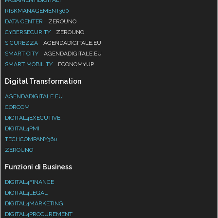
RISKMANAGEMENT360
DATA CENTER
ZEROUNO
CYBERSECURITY
ZEROUNO
SICUREZZA
AGENDADIGITALE.EU
SMART CITY
AGENDADIGITALE.EU
SMART MOBILITY
ECONOMYUP
Digital Transformation
AGENDADIGITALE.EU
CORCOM
DIGITAL4EXECUTIVE
DIGITAL4PMI
TECHCOMPANY360
ZEROUNO
Funzioni di Business
DIGITAL4FINANCE
DIGITAL4LEGAL
DIGITAL4MARKETING
DIGITAL4PROCUREMENT