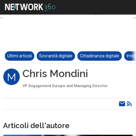
Ultimi articoli
Sovranità digitale
Cittadinanza digitale
Intel
Chris Mondini
M
VP Engagement Europe and Managing Director
Articoli dell'autore