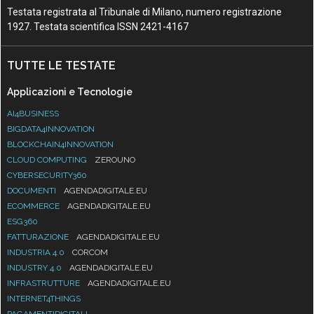
Testata registrata al Tribunale di Milano, numero registrazione
1927. Testata scientifica ISSN 2421-4167
TUTTE LE TESTATE
Applicazioni e Tecnologie
AI4BUSINESS
BIGDATA4INNOVATION
BLOCKCHAIN4INNOVATION
CLOUD COMPUTING
ZEROUNO
CYBERSECURITY360
DOCUMENTI
AGENDADIGITALE.EU
ECOMMERCE
AGENDADIGITALE.EU
ESG360
FATTURAZIONE
AGENDADIGITALE.EU
INDUSTRIA 4.0
CORCOM
INDUSTRY 4.0
AGENDADIGITALE.EU
INFRASTRUTTURE
AGENDADIGITALE.EU
INTERNET4THINGS
PAGAMENTIDIGITALI