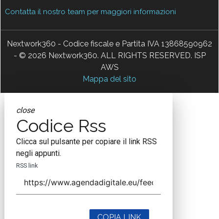
Contatta il nostro team per maggiori informazioni
Nextwork360 - Codice fiscale e Partita IVA 13868590962
- © 2026 Nextwork360. ALL RIGHTS RESERVED. ISP
AWS
Mappa del sito
close
Codice Rss
Clicca sul pulsante per copiare il link RSS
negli appunti.
RSS link
COPIA LINK