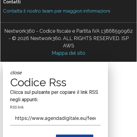
Contatti
Contatta il nostro team per maggiori informazioni
Nextwork360 - Codice fiscale e Partita IVA 13868590962
- © 2026 Nextwork360. ALL RIGHTS RESERVED. ISP
AWS
Mappa del sito
close
Codice Rss
Clicca sul pulsante per copiare il link RSS
negli appunti.
RSS link