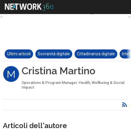
Ultimi articoli
Sovranità digitale
Cittadinanza digitale
Intel
Cristina Martino
M
Operations & Program Manager: Health, Wellbeing & Social
Impact
Articoli dell'autore