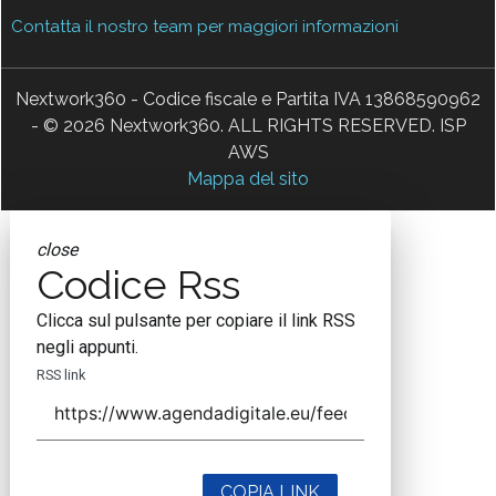
Contatta il nostro team per maggiori informazioni
Nextwork360 - Codice fiscale e Partita IVA 13868590962
- © 2026 Nextwork360. ALL RIGHTS RESERVED. ISP
AWS
Mappa del sito
close
Codice Rss
Clicca sul pulsante per copiare il link RSS
negli appunti.
RSS link
COPIA LINK