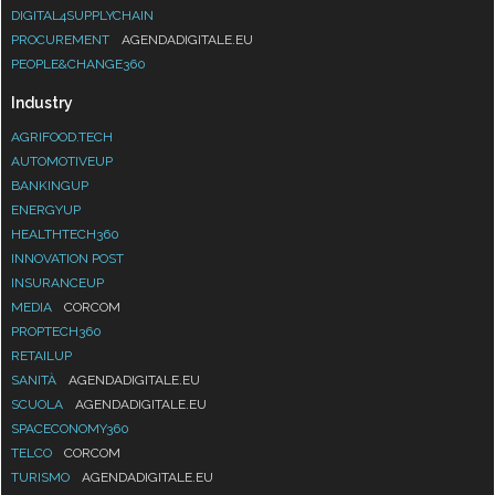
DIGITAL4SUPPLYCHAIN
PROCUREMENT
AGENDADIGITALE.EU
PEOPLE&CHANGE360
Industry
AGRIFOOD.TECH
AUTOMOTIVEUP
BANKINGUP
ENERGYUP
HEALTHTECH360
INNOVATION POST
INSURANCEUP
MEDIA
CORCOM
PROPTECH360
RETAILUP
SANITÀ
AGENDADIGITALE.EU
SCUOLA
AGENDADIGITALE.EU
SPACECONOMY360
TELCO
CORCOM
TURISMO
AGENDADIGITALE.EU