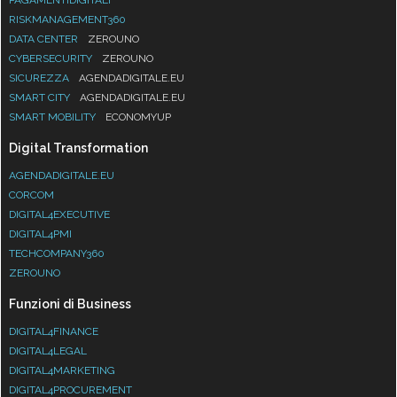
RISKMANAGEMENT360
DATA CENTER
ZEROUNO
CYBERSECURITY
ZEROUNO
SICUREZZA
AGENDADIGITALE.EU
SMART CITY
AGENDADIGITALE.EU
SMART MOBILITY
ECONOMYUP
Digital Transformation
AGENDADIGITALE.EU
CORCOM
DIGITAL4EXECUTIVE
DIGITAL4PMI
TECHCOMPANY360
ZEROUNO
Funzioni di Business
DIGITAL4FINANCE
DIGITAL4LEGAL
DIGITAL4MARKETING
DIGITAL4PROCUREMENT