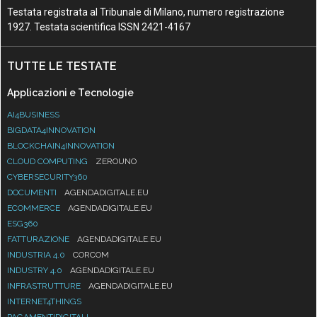
Testata registrata al Tribunale di Milano, numero registrazione
1927. Testata scientifica ISSN 2421-4167
TUTTE LE TESTATE
Applicazioni e Tecnologie
AI4BUSINESS
BIGDATA4INNOVATION
BLOCKCHAIN4INNOVATION
CLOUD COMPUTING
ZEROUNO
CYBERSECURITY360
DOCUMENTI
AGENDADIGITALE.EU
ECOMMERCE
AGENDADIGITALE.EU
ESG360
FATTURAZIONE
AGENDADIGITALE.EU
INDUSTRIA 4.0
CORCOM
INDUSTRY 4.0
AGENDADIGITALE.EU
INFRASTRUTTURE
AGENDADIGITALE.EU
INTERNET4THINGS
PAGAMENTIDIGITALI