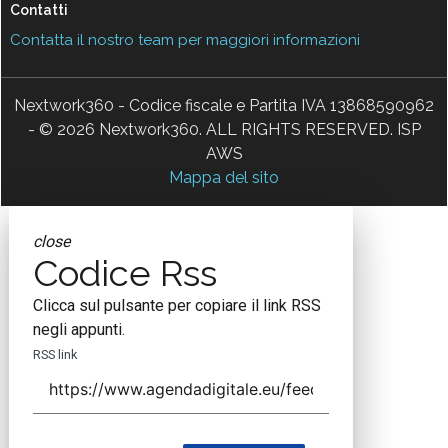
Contatti
Contatta il nostro team per maggiori informazioni
Nextwork360 - Codice fiscale e Partita IVA 13868590962
- © 2026 Nextwork360. ALL RIGHTS RESERVED. ISP
AWS
Mappa del sito
close
Codice Rss
Clicca sul pulsante per copiare il link RSS
negli appunti.
RSS link