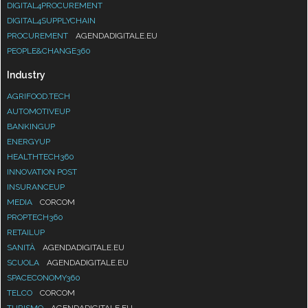
DIGITAL4PROCUREMENT
DIGITAL4SUPPLYCHAIN
PROCUREMENT
AGENDADIGITALE.EU
PEOPLE&CHANGE360
Industry
AGRIFOOD.TECH
AUTOMOTIVEUP
BANKINGUP
ENERGYUP
HEALTHTECH360
INNOVATION POST
INSURANCEUP
MEDIA
CORCOM
PROPTECH360
RETAILUP
SANITÀ
AGENDADIGITALE.EU
SCUOLA
AGENDADIGITALE.EU
SPACECONOMY360
TELCO
CORCOM
TURISMO
AGENDADIGITALE.EU