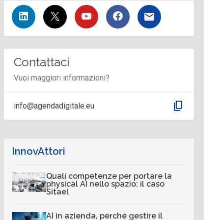
Contattaci
Vuoi maggiori informazioni?
content_copy
info@agendadigitale.eu
InnovAttori
Quali competenze per portare la
physical AI nello spazio: il caso
Sitael
AI in azienda, perché gestire il