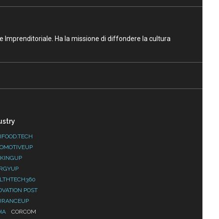
ne Imprenditoriale. Ha la missione di diffondere la cultura
ustry
IFOOD.TECH
OMOTIVEUP
KINGUP
RGYUP
LTHTECH360
OVATION POST
URANCEUP
IA
CORCOM