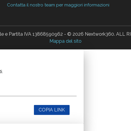
Contatta il nostro team per maggiori informazioni
ale e Partita IVA 13868590962 - © 2026 Nextwork360. AL
Mappa del sito
i.
COPIA LINK