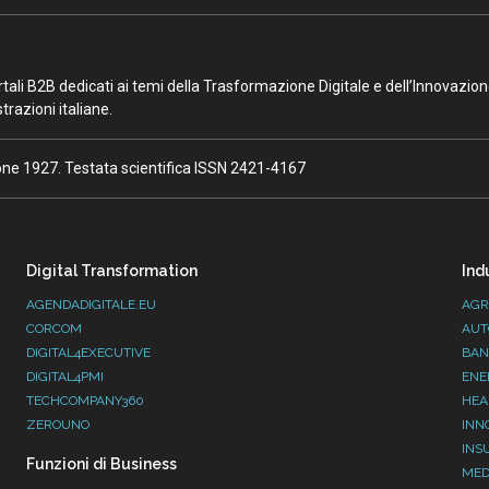
portali B2B dedicati ai temi della Trasformazione Digitale e dell’Innovazio
razioni italiane.
ione 1927. Testata scientifica ISSN 2421-4167
Digital Transformation
Ind
AGENDADIGITALE.EU
AGR
CORCOM
AUT
DIGITAL4EXECUTIVE
BAN
DIGITAL4PMI
ENE
TECHCOMPANY360
HEA
ZEROUNO
INN
INS
Funzioni di Business
MED