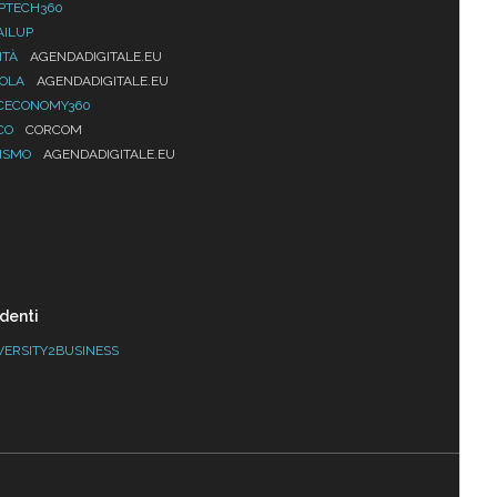
PTECH360
AILUP
ITÀ
AGENDADIGITALE.EU
UOLA
AGENDADIGITALE.EU
CECONOMY360
CO
CORCOM
ISMO
AGENDADIGITALE.EU
denti
VERSITY2BUSINESS