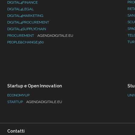
PRO
DIGITAL4FINANCE
RET
DIGITAL4LEGAL
SAN
DIGITAL4MARKETING
SC
DIGITAL4PROCUREMENT
SPA
DIGITAL4SUPPLYCHAIN
TEL
PROCUREMENT
AGENDADIGITALE.EU
TUR
PEOPLE&CHANGE360
Startup e Open Innovation
Stu
ECONOMYUP
UNI
STARTUP
AGENDADIGITALE.EU
Contatti