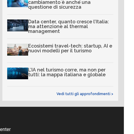
cambiamento è anche una
questione di sicurezza
Data center, quanto cresce l’Italia:
ma attenzione al thermal
management
Ecosistemi travel-tech: startup, AI e
nuovi modelli per il turismo
L’IA nel turismo corre, ma non per
tutti: la mappa italiana e globale
Vedi tutti gli approfondimenti >
enter