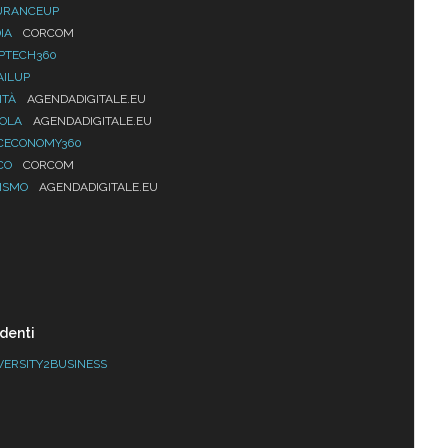
URANCEUP
IA
CORCOM
PTECH360
AILUP
ITÀ
AGENDADIGITALE.EU
UOLA
AGENDADIGITALE.EU
CECONOMY360
CO
CORCOM
ISMO
AGENDADIGITALE.EU
denti
VERSITY2BUSINESS