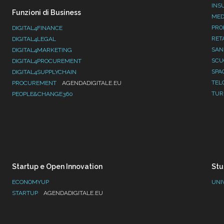
INS
Funzioni di Business
MED
PRO
DIGITAL4FINANCE
RET
DIGITAL4LEGAL
SAN
DIGITAL4MARKETING
SC
DIGITAL4PROCUREMENT
SPA
DIGITAL4SUPPLYCHAIN
TEL
PROCUREMENT
AGENDADIGITALE.EU
TUR
PEOPLE&CHANGE360
Startup e Open Innovation
Stu
ECONOMYUP
UNI
STARTUP
AGENDADIGITALE.EU