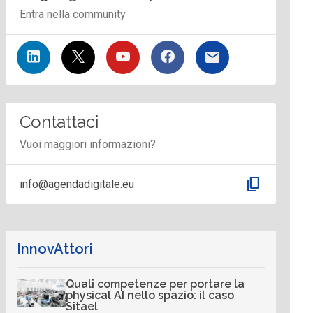
Entra nella community
Contattaci
Vuoi maggiori informazioni?
content_copy
info@agendadigitale.eu
InnovAttori
Quali competenze per portare la
physical AI nello spazio: il caso
Sitael