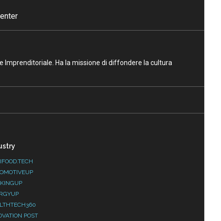
enter
ne Imprenditoriale. Ha la missione di diffondere la cultura
ustry
IFOOD.TECH
OMOTIVEUP
KINGUP
RGYUP
LTHTECH360
OVATION POST