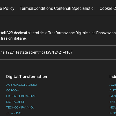
e Policy
Terms&Conditions Contenuti Specialistici
Cookie C
portali B2B dedicati ai temi della Trasformazione Digitale e dell’Innovazio
razioni italiane.
ione 1927. Testata scientifica ISSN 2421-4167
Digital Transformation
Ind
AGENDADIGITALE.EU
AGR
CORCOM
AUT
DIGITAL4EXECUTIVE
BAN
DIGITAL4PMI
ENE
TECHCOMPANY360
HEA
ZEROUNO
INN