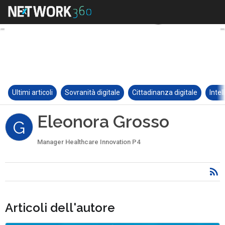
Ultimi articoli
Sovranità digitale
Cittadinanza digitale
Intel
Eleonora Grosso
G
Manager Healthcare Innovation P4
Articoli dell'autore