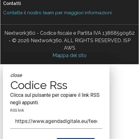
Contatti
Contatta il nostro team per maggiori informazioni
Nextwork360 - Codice fiscale e Partita IVA 13868590962
- © 2026 Nextwork360. ALL RIGHTS RESERVED. ISP
AWS
Mappa del sito
close
Codice Rss
Clicca sul pulsante per copiare il link RSS
negli appunti.
RSS link