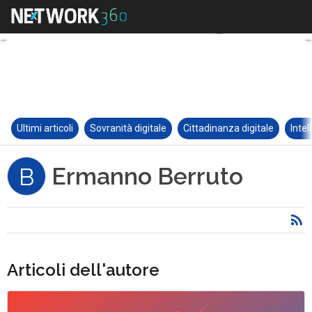
Ultimi articoli
Sovranità digitale
Cittadinanza digitale
Intel
Ermanno Berruto
B
Articoli dell'autore