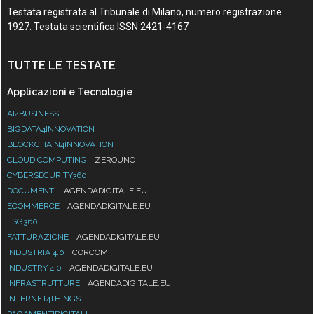
Testata registrata al Tribunale di Milano, numero registrazione
1927. Testata scientifica ISSN 2421-4167
TUTTE LE TESTATE
Applicazioni e Tecnologie
AI4BUSINESS
BIGDATA4INNOVATION
BLOCKCHAIN4INNOVATION
CLOUD COMPUTING
ZEROUNO
CYBERSECURITY360
DOCUMENTI
AGENDADIGITALE.EU
ECOMMERCE
AGENDADIGITALE.EU
ESG360
FATTURAZIONE
AGENDADIGITALE.EU
INDUSTRIA 4.0
CORCOM
INDUSTRY 4.0
AGENDADIGITALE.EU
INFRASTRUTTURE
AGENDADIGITALE.EU
INTERNET4THINGS
PAGAMENTIDIGITALI