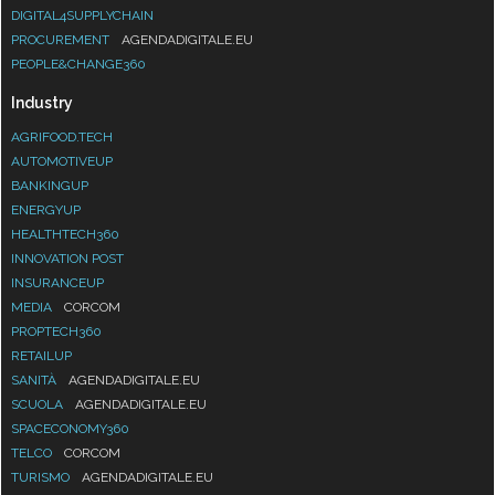
DIGITAL4SUPPLYCHAIN
PROCUREMENT
AGENDADIGITALE.EU
PEOPLE&CHANGE360
Industry
AGRIFOOD.TECH
AUTOMOTIVEUP
BANKINGUP
ENERGYUP
HEALTHTECH360
INNOVATION POST
INSURANCEUP
MEDIA
CORCOM
PROPTECH360
RETAILUP
SANITÀ
AGENDADIGITALE.EU
SCUOLA
AGENDADIGITALE.EU
SPACECONOMY360
TELCO
CORCOM
TURISMO
AGENDADIGITALE.EU