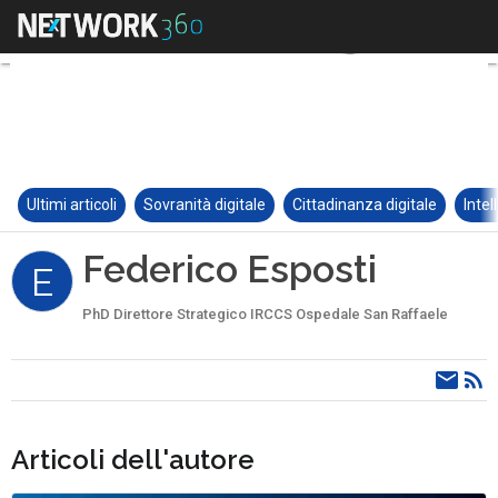
Ultimi articoli
Sovranità digitale
Cittadinanza digitale
Intel
Federico Esposti
E
PhD Direttore Strategico IRCCS Ospedale San Raffaele
Articoli dell'autore