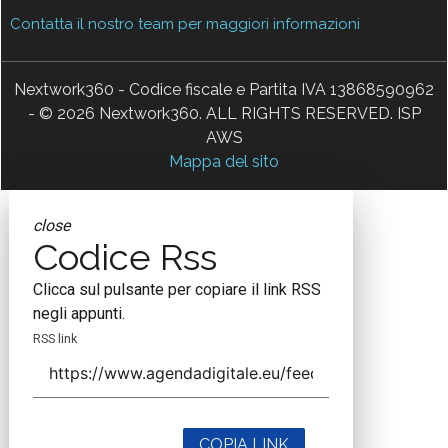
Contatta il nostro team per maggiori informazioni
Nextwork360 - Codice fiscale e Partita IVA 13868590962
- © 2026 Nextwork360. ALL RIGHTS RESERVED. ISP
AWS
Mappa del sito
close
Codice Rss
Clicca sul pulsante per copiare il link RSS
negli appunti.
RSS link
COPIA LINK