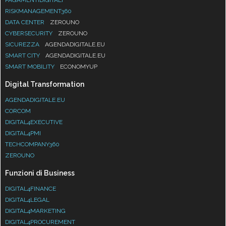
RISKMANAGEMENT360
DATA CENTER
ZEROUNO
CYBERSECURITY
ZEROUNO
SICUREZZA
AGENDADIGITALE.EU
SMART CITY
AGENDADIGITALE.EU
SMART MOBILITY
ECONOMYUP
Digital Transformation
AGENDADIGITALE.EU
CORCOM
DIGITAL4EXECUTIVE
DIGITAL4PMI
TECHCOMPANY360
ZEROUNO
Funzioni di Business
DIGITAL4FINANCE
DIGITAL4LEGAL
DIGITAL4MARKETING
DIGITAL4PROCUREMENT