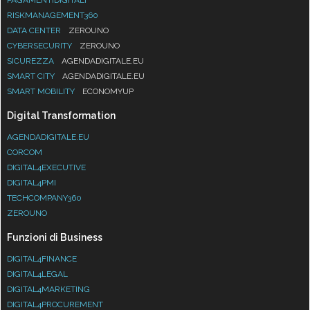
RISKMANAGEMENT360
DATA CENTER
ZEROUNO
CYBERSECURITY
ZEROUNO
SICUREZZA
AGENDADIGITALE.EU
SMART CITY
AGENDADIGITALE.EU
SMART MOBILITY
ECONOMYUP
Digital Transformation
AGENDADIGITALE.EU
CORCOM
DIGITAL4EXECUTIVE
DIGITAL4PMI
TECHCOMPANY360
ZEROUNO
Funzioni di Business
DIGITAL4FINANCE
DIGITAL4LEGAL
DIGITAL4MARKETING
DIGITAL4PROCUREMENT