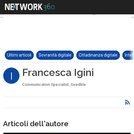
Ultimi articoli
Sovranità digitale
Cittadinanza digitale
Intel
Francesca Igini
I
Communication Specialist; Seedble
Articoli dell'autore