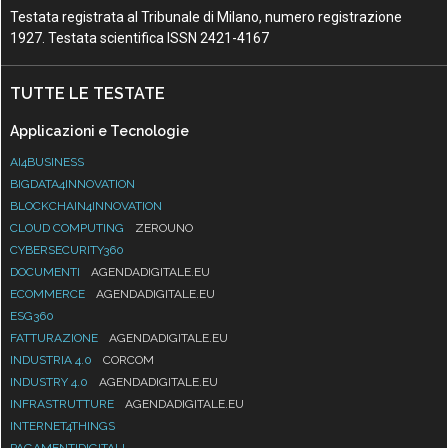
Testata registrata al Tribunale di Milano, numero registrazione
1927. Testata scientifica ISSN 2421-4167
TUTTE LE TESTATE
Applicazioni e Tecnologie
AI4BUSINESS
BIGDATA4INNOVATION
BLOCKCHAIN4INNOVATION
CLOUD COMPUTING
ZEROUNO
CYBERSECURITY360
DOCUMENTI
AGENDADIGITALE.EU
ECOMMERCE
AGENDADIGITALE.EU
ESG360
FATTURAZIONE
AGENDADIGITALE.EU
INDUSTRIA 4.0
CORCOM
INDUSTRY 4.0
AGENDADIGITALE.EU
INFRASTRUTTURE
AGENDADIGITALE.EU
INTERNET4THINGS
PAGAMENTIDIGITALI