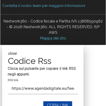
Contatta il nostro team per maggiori informazioni
Nextwork360 - Codice fiscale e Partita IVA 13868590962
- © 2026 Nextwork360. ALL RIGHTS RESERVED. ISP
AWS
Mappa del sito
close
Codice Rss
Clicca sul pulsante per copiare il link RSS
negli appunti.
RSS link
COPIA LINK