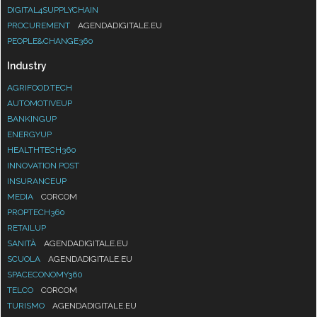
DIGITAL4SUPPLYCHAIN
PROCUREMENT
AGENDADIGITALE.EU
PEOPLE&CHANGE360
Industry
AGRIFOOD.TECH
AUTOMOTIVEUP
BANKINGUP
ENERGYUP
HEALTHTECH360
INNOVATION POST
INSURANCEUP
MEDIA
CORCOM
PROPTECH360
RETAILUP
SANITÀ
AGENDADIGITALE.EU
SCUOLA
AGENDADIGITALE.EU
SPACECONOMY360
TELCO
CORCOM
TURISMO
AGENDADIGITALE.EU