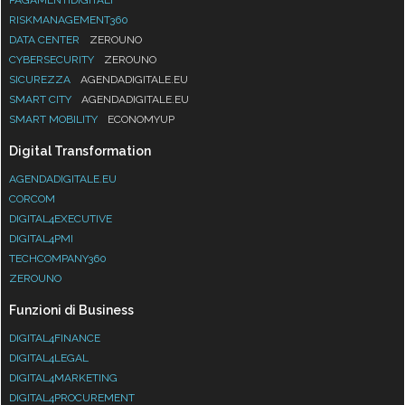
RISKMANAGEMENT360
DATA CENTER
ZEROUNO
CYBERSECURITY
ZEROUNO
SICUREZZA
AGENDADIGITALE.EU
SMART CITY
AGENDADIGITALE.EU
SMART MOBILITY
ECONOMYUP
Digital Transformation
AGENDADIGITALE.EU
CORCOM
DIGITAL4EXECUTIVE
DIGITAL4PMI
TECHCOMPANY360
ZEROUNO
Funzioni di Business
DIGITAL4FINANCE
DIGITAL4LEGAL
DIGITAL4MARKETING
DIGITAL4PROCUREMENT