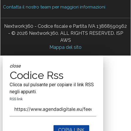
Contatta il nostro team per maggiori informazioni
Nextwork360 - Codice fiscale e Partita IVA 13868590962
- © 2026 Nextwork360. ALL RIGHTS RESERVED. ISP
AWS
Mappa del sito
close
Codice Rss
Clicca sul pulsante per copiare il link RSS
negli appunti.
RSS link
COPIA LINK