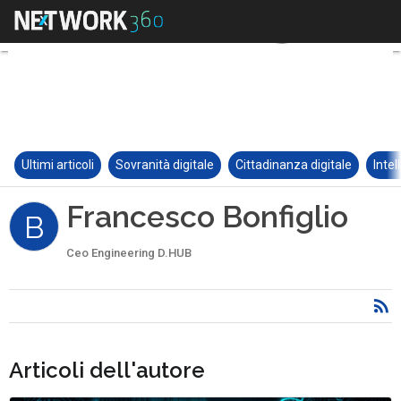
Ultimi articoli
Sovranità digitale
Cittadinanza digitale
Intel
Francesco Bonfiglio
B
Ceo Engineering D.HUB
Articoli dell'autore