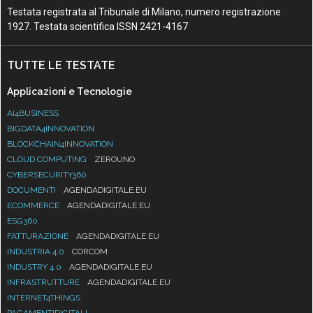
Testata registrata al Tribunale di Milano, numero registrazione
1927. Testata scientifica ISSN 2421-4167
TUTTE LE TESTATE
Applicazioni e Tecnologie
AI4BUSINESS
BIGDATA4INNOVATION
BLOCKCHAIN4INNOVATION
CLOUD COMPUTING
ZEROUNO
CYBERSECURITY360
DOCUMENTI
AGENDADIGITALE.EU
ECOMMERCE
AGENDADIGITALE.EU
ESG360
FATTURAZIONE
AGENDADIGITALE.EU
INDUSTRIA 4.0
CORCOM
INDUSTRY 4.0
AGENDADIGITALE.EU
INFRASTRUTTURE
AGENDADIGITALE.EU
INTERNET4THINGS
PAGAMENTIDIGITALI