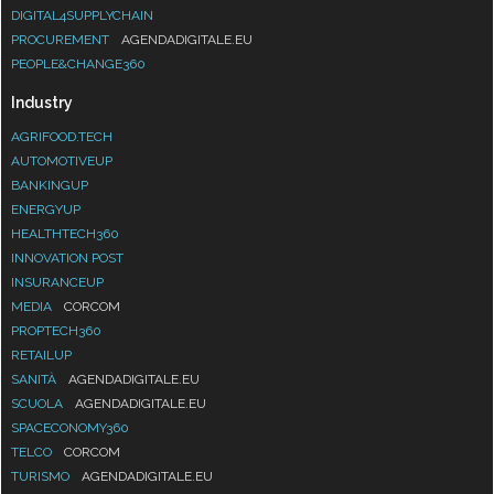
DIGITAL4SUPPLYCHAIN
PROCUREMENT
AGENDADIGITALE.EU
PEOPLE&CHANGE360
Industry
AGRIFOOD.TECH
AUTOMOTIVEUP
BANKINGUP
ENERGYUP
HEALTHTECH360
INNOVATION POST
INSURANCEUP
MEDIA
CORCOM
PROPTECH360
RETAILUP
SANITÀ
AGENDADIGITALE.EU
SCUOLA
AGENDADIGITALE.EU
SPACECONOMY360
TELCO
CORCOM
TURISMO
AGENDADIGITALE.EU