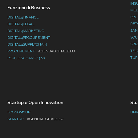
INS
Funzioni di Business
MED
PRO
DIGITAL4FINANCE
RET
DIGITAL4LEGAL
SAN
DIGITAL4MARKETING
SC
DIGITAL4PROCUREMENT
SPA
DIGITAL4SUPPLYCHAIN
TEL
PROCUREMENT
AGENDADIGITALE.EU
TUR
PEOPLE&CHANGE360
Startup e Open Innovation
Stu
ECONOMYUP
UNI
STARTUP
AGENDADIGITALE.EU