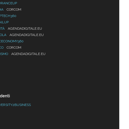
URANCEUP
IA
CORCOM
PTECH360
AILUP
ITÀ
AGENDADIGITALE.EU
UOLA
AGENDADIGITALE.EU
CECONOMY360
CO
CORCOM
ISMO
AGENDADIGITALE.EU
denti
VERSITY2BUSINESS