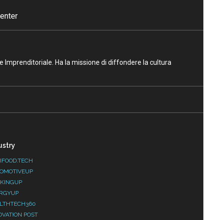
enter
ne Imprenditoriale. Ha la missione di diffondere la cultura
ustry
IFOOD.TECH
OMOTIVEUP
KINGUP
RGYUP
LTHTECH360
OVATION POST