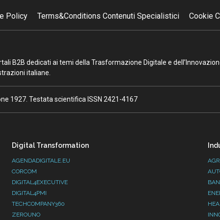
e Policy
Terms&Conditions Contenuti Specialistici
Cookie C
portali B2B dedicati ai temi della Trasformazione Digitale e dell’Innovazio
razioni italiane.
ione 1927. Testata scientifica ISSN 2421-4167
Digital Transformation
Ind
AGENDADIGITALE.EU
AGR
CORCOM
AUT
DIGITAL4EXECUTIVE
BAN
DIGITAL4PMI
ENE
TECHCOMPANY360
HEA
ZEROUNO
INN