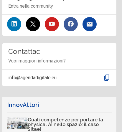
Entra nella community
Contattaci
Vuoi maggiori informazioni?
content_copy
info@agendadigitale.eu
InnovAttori
Quali competenze per portare la
physical AI nello spazio: il caso
Sitael