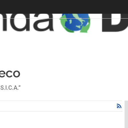
eco
.I.C.A.”