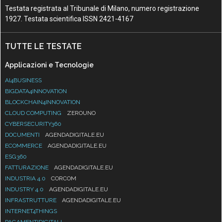
Testata registrata al Tribunale di Milano, numero registrazione
1927. Testata scientifica ISSN 2421-4167
TUTTE LE TESTATE
Applicazioni e Tecnologie
AI4BUSINESS
BIGDATA4INNOVATION
BLOCKCHAIN4INNOVATION
CLOUD COMPUTING
ZEROUNO
CYBERSECURITY360
DOCUMENTI
AGENDADIGITALE.EU
ECOMMERCE
AGENDADIGITALE.EU
ESG360
FATTURAZIONE
AGENDADIGITALE.EU
INDUSTRIA 4.0
CORCOM
INDUSTRY 4.0
AGENDADIGITALE.EU
INFRASTRUTTURE
AGENDADIGITALE.EU
INTERNET4THINGS
PAGAMENTIDIGITALI