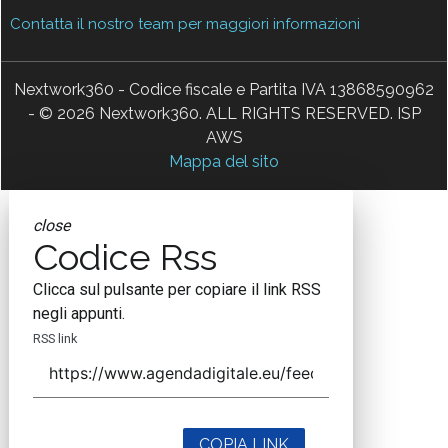
Contatta il nostro team per maggiori informazioni
Nextwork360 - Codice fiscale e Partita IVA 13868590962
- © 2026 Nextwork360. ALL RIGHTS RESERVED. ISP
AWS
Mappa del sito
close
Codice Rss
Clicca sul pulsante per copiare il link RSS
negli appunti.
RSS link
COPIA LINK