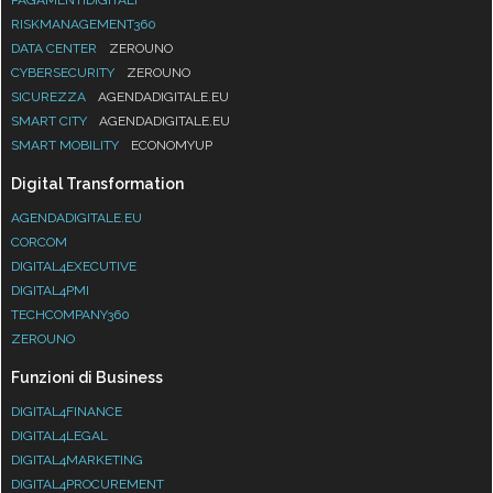
RISKMANAGEMENT360
DATA CENTER
ZEROUNO
CYBERSECURITY
ZEROUNO
SICUREZZA
AGENDADIGITALE.EU
SMART CITY
AGENDADIGITALE.EU
SMART MOBILITY
ECONOMYUP
Digital Transformation
AGENDADIGITALE.EU
CORCOM
DIGITAL4EXECUTIVE
DIGITAL4PMI
TECHCOMPANY360
ZEROUNO
Funzioni di Business
DIGITAL4FINANCE
DIGITAL4LEGAL
DIGITAL4MARKETING
DIGITAL4PROCUREMENT