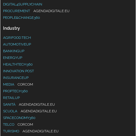
DIGITAL4SUPPLYCHAIN
PROCUREMENT
AGENDADIGITALE.EU
PEOPLE&CHANGE360
Industry
AGRIFOOD.TECH
AUTOMOTIVEUP
BANKINGUP
ENERGYUP
HEALTHTECH360
INNOVATION POST
INSURANCEUP
MEDIA
CORCOM
PROPTECH360
RETAILUP
SANITÀ
AGENDADIGITALE.EU
SCUOLA
AGENDADIGITALE.EU
SPACECONOMY360
TELCO
CORCOM
TURISMO
AGENDADIGITALE.EU