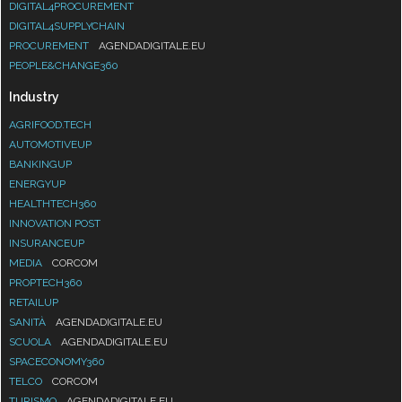
DIGITAL4PROCUREMENT
DIGITAL4SUPPLYCHAIN
PROCUREMENT
AGENDADIGITALE.EU
PEOPLE&CHANGE360
Industry
AGRIFOOD.TECH
AUTOMOTIVEUP
BANKINGUP
ENERGYUP
HEALTHTECH360
INNOVATION POST
INSURANCEUP
MEDIA
CORCOM
PROPTECH360
RETAILUP
SANITÀ
AGENDADIGITALE.EU
SCUOLA
AGENDADIGITALE.EU
SPACECONOMY360
TELCO
CORCOM
TURISMO
AGENDADIGITALE.EU