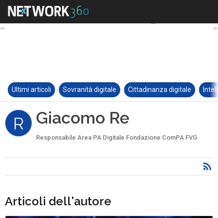
Ultimi articoli
Sovranità digitale
Cittadinanza digitale
Intel
Giacomo Re
R
Responsabile Area PA Digitale Fondazione ComPA FVG
Articoli dell'autore