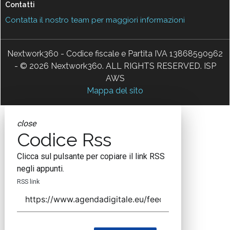
Contatti
Contatta il nostro team per maggiori informazioni
Nextwork360 - Codice fiscale e Partita IVA 13868590962
- © 2026 Nextwork360. ALL RIGHTS RESERVED. ISP
AWS
Mappa del sito
close
Codice Rss
Clicca sul pulsante per copiare il link RSS
negli appunti.
RSS link