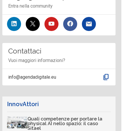
Entra nella community
Contattaci
Vuoi maggiori informazioni?
content_copy
info@agendadigitale.eu
InnovAttori
Quali competenze per portare la
physical AI nello spazio: il caso
Sitael