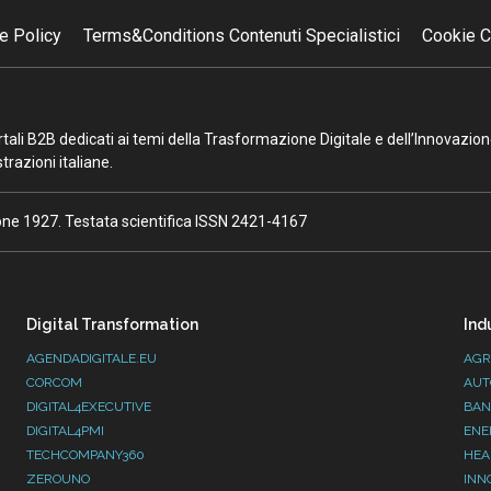
e Policy
Terms&Conditions Contenuti Specialistici
Cookie C
portali B2B dedicati ai temi della Trasformazione Digitale e dell’Innovazio
razioni italiane.
ione 1927. Testata scientifica ISSN 2421-4167
Digital Transformation
Ind
AGENDADIGITALE.EU
AGR
CORCOM
AUT
DIGITAL4EXECUTIVE
BAN
DIGITAL4PMI
ENE
TECHCOMPANY360
HEA
ZEROUNO
INN