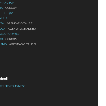
URANCEUP
IA
CORCOM
PTECH360
AILUP
ITÀ
AGENDADIGITALE.EU
UOLA
AGENDADIGITALE.EU
CECONOMY360
CO
CORCOM
ISMO
AGENDADIGITALE.EU
denti
VERSITY2BUSINESS