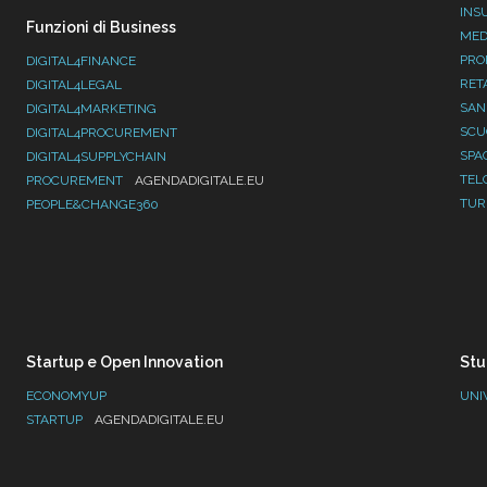
INS
Funzioni di Business
MED
PRO
DIGITAL4FINANCE
RET
DIGITAL4LEGAL
SAN
DIGITAL4MARKETING
SC
DIGITAL4PROCUREMENT
SPA
DIGITAL4SUPPLYCHAIN
TEL
PROCUREMENT
AGENDADIGITALE.EU
TUR
PEOPLE&CHANGE360
Startup e Open Innovation
Stu
ECONOMYUP
UNI
STARTUP
AGENDADIGITALE.EU