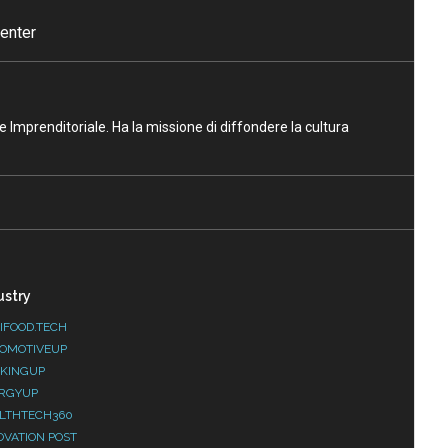
enter
ne Imprenditoriale. Ha la missione di diffondere la cultura
ustry
IFOOD.TECH
OMOTIVEUP
KINGUP
RGYUP
LTHTECH360
OVATION POST