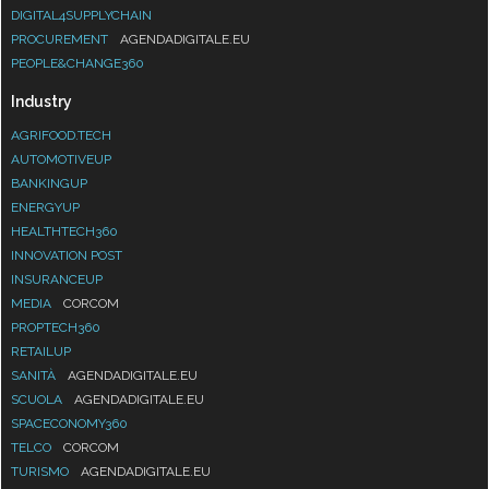
DIGITAL4SUPPLYCHAIN
PROCUREMENT
AGENDADIGITALE.EU
PEOPLE&CHANGE360
Industry
AGRIFOOD.TECH
AUTOMOTIVEUP
BANKINGUP
ENERGYUP
HEALTHTECH360
INNOVATION POST
INSURANCEUP
MEDIA
CORCOM
PROPTECH360
RETAILUP
SANITÀ
AGENDADIGITALE.EU
SCUOLA
AGENDADIGITALE.EU
SPACECONOMY360
TELCO
CORCOM
TURISMO
AGENDADIGITALE.EU