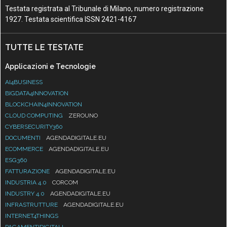
Testata registrata al Tribunale di Milano, numero registrazione
1927. Testata scientifica ISSN 2421-4167
TUTTE LE TESTATE
Applicazioni e Tecnologie
AI4BUSINESS
BIGDATA4INNOVATION
BLOCKCHAIN4INNOVATION
CLOUD COMPUTING
ZEROUNO
CYBERSECURITY360
DOCUMENTI
AGENDADIGITALE.EU
ECOMMERCE
AGENDADIGITALE.EU
ESG360
FATTURAZIONE
AGENDADIGITALE.EU
INDUSTRIA 4.0
CORCOM
INDUSTRY 4.0
AGENDADIGITALE.EU
INFRASTRUTTURE
AGENDADIGITALE.EU
INTERNET4THINGS
PAGAMENTIDIGITALI