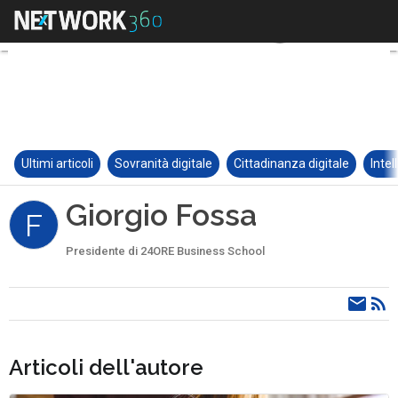
Ultimi articoli
Sovranità digitale
Cittadinanza digitale
Intel
Giorgio Fossa
F
Presidente di 24ORE Business School
Articoli dell'autore