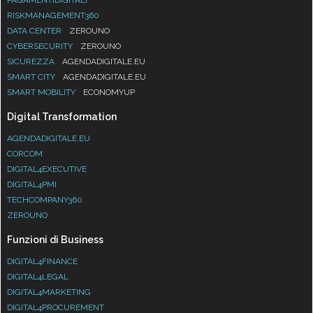
RISKMANAGEMENT360
DATA CENTER
ZEROUNO
CYBERSECURITY
ZEROUNO
SICUREZZA
AGENDADIGITALE.EU
SMART CITY
AGENDADIGITALE.EU
SMART MOBILITY
ECONOMYUP
Digital Transformation
AGENDADIGITALE.EU
CORCOM
DIGITAL4EXECUTIVE
DIGITAL4PMI
TECHCOMPANY360
ZEROUNO
Funzioni di Business
DIGITAL4FINANCE
DIGITAL4LEGAL
DIGITAL4MARKETING
DIGITAL4PROCUREMENT