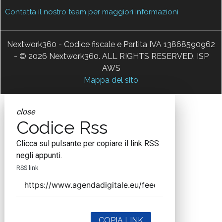
Contatta il nostro team per maggiori informazioni
Nextwork360 - Codice fiscale e Partita IVA 13868590962
- © 2026 Nextwork360. ALL RIGHTS RESERVED. ISP
AWS
Mappa del sito
close
Codice Rss
Clicca sul pulsante per copiare il link RSS
negli appunti.
RSS link
COPIA LINK