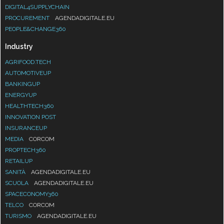
DIGITAL4SUPPLYCHAIN
PROCUREMENT
AGENDADIGITALE.EU
PEOPLE&CHANGE360
Industry
AGRIFOOD.TECH
AUTOMOTIVEUP
BANKINGUP
ENERGYUP
HEALTHTECH360
INNOVATION POST
INSURANCEUP
MEDIA
CORCOM
PROPTECH360
RETAILUP
SANITÀ
AGENDADIGITALE.EU
SCUOLA
AGENDADIGITALE.EU
SPACECONOMY360
TELCO
CORCOM
TURISMO
AGENDADIGITALE.EU