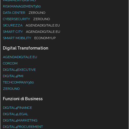
RISKMANAGEMENT360
DATA CENTER
ZEROUNO
CYBERSECURITY
ZEROUNO
SICUREZZA
AGENDADIGITALE.EU
SMART CITY
AGENDADIGITALE.EU
SMART MOBILITY
ECONOMYUP
Digital Transformation
AGENDADIGITALE.EU
CORCOM
DIGITAL4EXECUTIVE
DIGITAL4PMI
TECHCOMPANY360
ZEROUNO
Funzioni di Business
DIGITAL4FINANCE
DIGITAL4LEGAL
DIGITAL4MARKETING
DIGITAL4PROCUREMENT