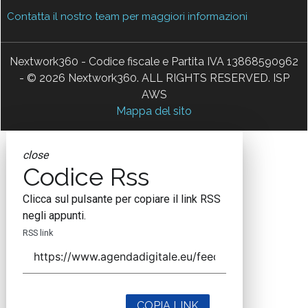
Contatta il nostro team per maggiori informazioni
Nextwork360 - Codice fiscale e Partita IVA 13868590962
- © 2026 Nextwork360. ALL RIGHTS RESERVED. ISP
AWS
Mappa del sito
close
Codice Rss
Clicca sul pulsante per copiare il link RSS
negli appunti.
RSS link
COPIA LINK