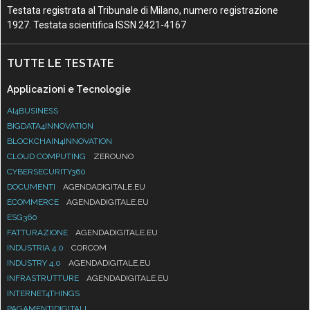
Testata registrata al Tribunale di Milano, numero registrazione
1927. Testata scientifica ISSN 2421-4167
TUTTE LE TESTATE
Applicazioni e Tecnologie
AI4BUSINESS
BIGDATA4INNOVATION
BLOCKCHAIN4INNOVATION
CLOUD COMPUTING
ZEROUNO
CYBERSECURITY360
DOCUMENTI
AGENDADIGITALE.EU
ECOMMERCE
AGENDADIGITALE.EU
ESG360
FATTURAZIONE
AGENDADIGITALE.EU
INDUSTRIA 4.0
CORCOM
INDUSTRY 4.0
AGENDADIGITALE.EU
INFRASTRUTTURE
AGENDADIGITALE.EU
INTERNET4THINGS
PAGAMENTIDIGITALI