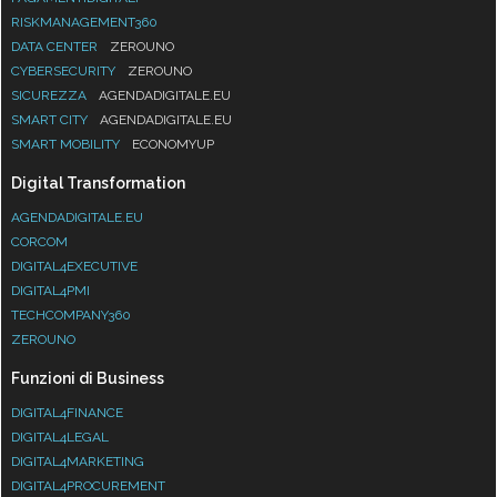
RISKMANAGEMENT360
DATA CENTER
ZEROUNO
CYBERSECURITY
ZEROUNO
SICUREZZA
AGENDADIGITALE.EU
SMART CITY
AGENDADIGITALE.EU
SMART MOBILITY
ECONOMYUP
Digital Transformation
AGENDADIGITALE.EU
CORCOM
DIGITAL4EXECUTIVE
DIGITAL4PMI
TECHCOMPANY360
ZEROUNO
Funzioni di Business
DIGITAL4FINANCE
DIGITAL4LEGAL
DIGITAL4MARKETING
DIGITAL4PROCUREMENT