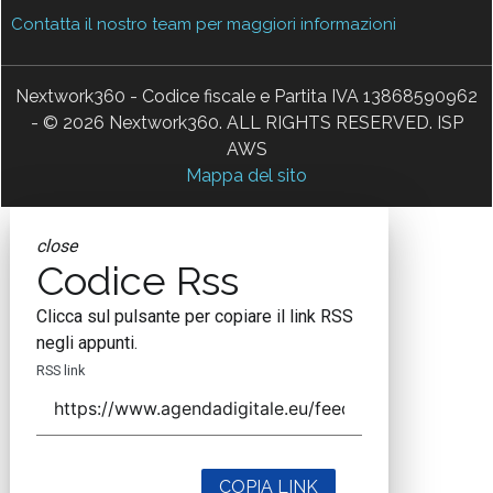
Contatta il nostro team per maggiori informazioni
Nextwork360 - Codice fiscale e Partita IVA 13868590962
- © 2026 Nextwork360. ALL RIGHTS RESERVED. ISP
AWS
Mappa del sito
close
Codice Rss
Clicca sul pulsante per copiare il link RSS
negli appunti.
RSS link
COPIA LINK