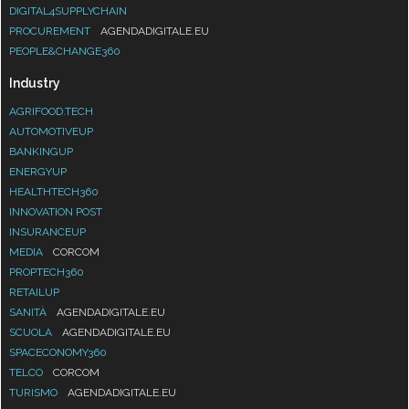
DIGITAL4SUPPLYCHAIN
PROCUREMENT
AGENDADIGITALE.EU
PEOPLE&CHANGE360
Industry
AGRIFOOD.TECH
AUTOMOTIVEUP
BANKINGUP
ENERGYUP
HEALTHTECH360
INNOVATION POST
INSURANCEUP
MEDIA
CORCOM
PROPTECH360
RETAILUP
SANITÀ
AGENDADIGITALE.EU
SCUOLA
AGENDADIGITALE.EU
SPACECONOMY360
TELCO
CORCOM
TURISMO
AGENDADIGITALE.EU