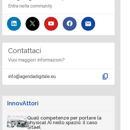
Entra nella community
Contattaci
Vuoi maggiori informazioni?
content_copy
info@agendadigitale.eu
InnovAttori
Quali competenze per portare la
physical AI nello spazio: il caso
Sitael