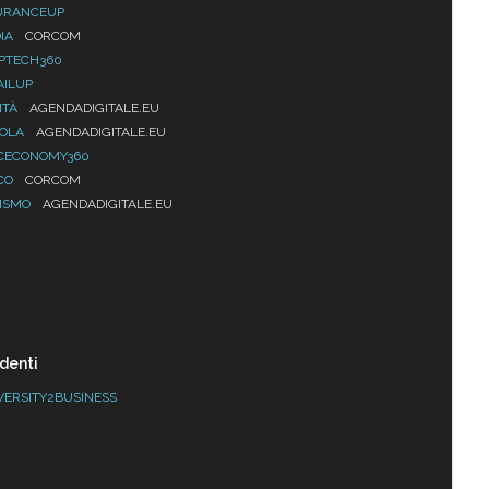
URANCEUP
IA
CORCOM
PTECH360
AILUP
ITÀ
AGENDADIGITALE.EU
UOLA
AGENDADIGITALE.EU
CECONOMY360
CO
CORCOM
ISMO
AGENDADIGITALE.EU
denti
VERSITY2BUSINESS