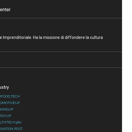
enter
ne Imprenditoriale. Ha la missione di diffondere la cultura
ustry
IFOOD.TECH
OMOTIVEUP
KINGUP
RGYUP
LTHTECH360
OVATION POST