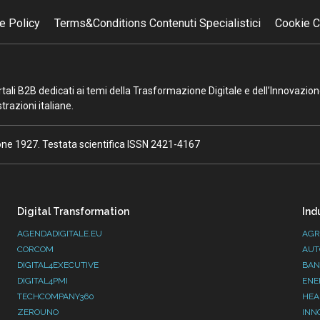
e Policy
Terms&Conditions Contenuti Specialistici
Cookie C
portali B2B dedicati ai temi della Trasformazione Digitale e dell’Innovazio
razioni italiane.
ione 1927. Testata scientifica ISSN 2421-4167
Digital Transformation
Ind
AGENDADIGITALE.EU
AGR
CORCOM
AUT
DIGITAL4EXECUTIVE
BAN
DIGITAL4PMI
ENE
TECHCOMPANY360
HEA
ZEROUNO
INN