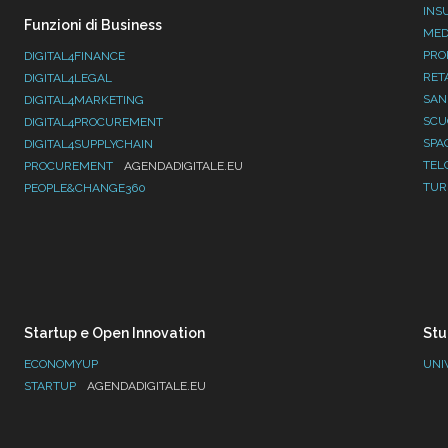
INS
Funzioni di Business
MED
PRO
DIGITAL4FINANCE
RET
DIGITAL4LEGAL
SAN
DIGITAL4MARKETING
SC
DIGITAL4PROCUREMENT
SPA
DIGITAL4SUPPLYCHAIN
TEL
PROCUREMENT
AGENDADIGITALE.EU
TUR
PEOPLE&CHANGE360
Startup e Open Innovation
Stu
ECONOMYUP
UNI
STARTUP
AGENDADIGITALE.EU