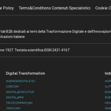
e Policy
Terms&Conditions Contenuti Specialistici
Cookie C
portali B2B dedicati ai temi della Trasformazione Digitale e dell’Innovazio
razioni italiane.
ione 1927. Testata scientifica ISSN 2421-4167
Digital Transformation
Ind
AGENDADIGITALE.EU
AGR
CORCOM
AUT
DIGITAL4EXECUTIVE
BAN
DIGITAL4PMI
ENE
TECHCOMPANY360
HEA
ZEROUNO
INN