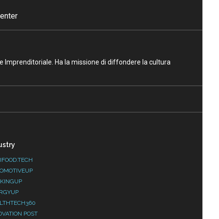
enter
ne Imprenditoriale. Ha la missione di diffondere la cultura
ustry
IFOOD.TECH
OMOTIVEUP
KINGUP
RGYUP
LTHTECH360
OVATION POST