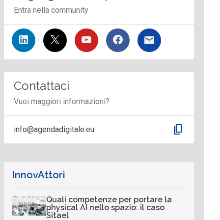
Entra nella community
Contattaci
Vuoi maggiori informazioni?
content_copy
info@agendadigitale.eu
InnovAttori
Quali competenze per portare la
physical AI nello spazio: il caso
Sitael