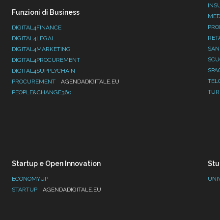
INS
Funzioni di Business
MED
PRO
DIGITAL4FINANCE
RET
DIGITAL4LEGAL
SAN
DIGITAL4MARKETING
SC
DIGITAL4PROCUREMENT
SPA
DIGITAL4SUPPLYCHAIN
TEL
PROCUREMENT
AGENDADIGITALE.EU
TUR
PEOPLE&CHANGE360
Startup e Open Innovation
Stu
ECONOMYUP
UNI
STARTUP
AGENDADIGITALE.EU