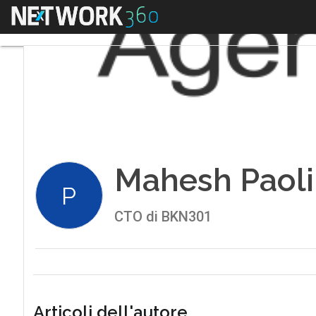
Menu
Mahesh Paol
P
CTO di BKN301
Articoli dell'autore