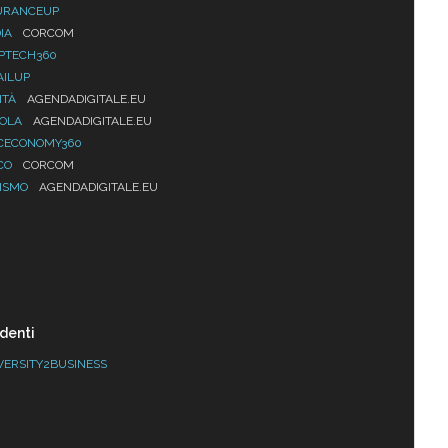
URANCEUP
IA
CORCOM
PTECH360
AILUP
ITÀ
AGENDADIGITALE.EU
UOLA
AGENDADIGITALE.EU
CECONOMY360
CO
CORCOM
ISMO
AGENDADIGITALE.EU
denti
VERSITY2BUSINESS