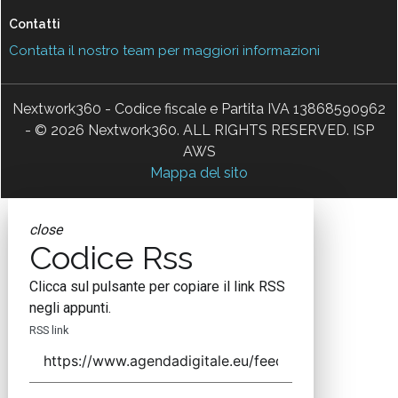
Contatti
Contatta il nostro team per maggiori informazioni
Nextwork360 - Codice fiscale e Partita IVA 13868590962
- © 2026 Nextwork360. ALL RIGHTS RESERVED. ISP
AWS
Mappa del sito
close
Codice Rss
Clicca sul pulsante per copiare il link RSS
negli appunti.
RSS link