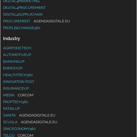
DIGITAL4MARKETING
DIGITAL4PROCUREMENT
DIGITAL4SUPPLYCHAIN
PROCUREMENT
AGENDADIGITALE.EU
PEOPLE&CHANGE360
Industry
AGRIFOOD.TECH
AUTOMOTIVEUP
BANKINGUP
ENERGYUP
HEALTHTECH360
INNOVATION POST
INSURANCEUP
MEDIA
CORCOM
PROPTECH360
RETAILUP
SANITÀ
AGENDADIGITALE.EU
SCUOLA
AGENDADIGITALE.EU
SPACECONOMY360
TELCO
CORCOM