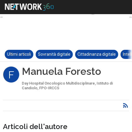
Ultimi articoli
Sovranità digitale
Cittadinanza digitale
Intel
Manuela Foresto
F
Day Hospital Oncologico Multidisciplinare, Istituto di
Candiolo, FPO-IRCCS
Articoli dell'autore