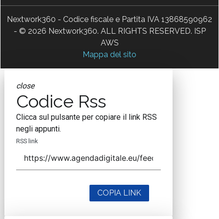
Nextwork360 - Codice fiscale e Partita IVA 13868590962
- © 2026 Nextwork360. ALL RIGHTS RESERVED. ISP
AWS
Mappa del sito
close
Codice Rss
Clicca sul pulsante per copiare il link RSS
negli appunti.
RSS link
COPIA LINK