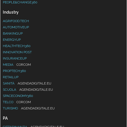
PEOPLE&CHANGE360
Industry
AGRIFOOD.TECH
AUTOMOTIVEUP
BANKINGUP
ENERGYUP
HEALTHTECH360
INNOVATION POST
INSURANCEUP
MEDIA
CORCOM
PROPTECH360
RETAILUP
SANITÀ
AGENDADIGITALE.EU
SCUOLA
AGENDADIGITALE.EU
SPACECONOMY360
TELCO
CORCOM
TURISMO
AGENDADIGITALE.EU
PA
CITTADINANZA
AGENDADIGITALE.EU