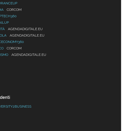
URANCEUP
IA
CORCOM
PTECH360
AILUP
ITÀ
AGENDADIGITALE.EU
UOLA
AGENDADIGITALE.EU
CECONOMY360
CO
CORCOM
ISMO
AGENDADIGITALE.EU
denti
VERSITY2BUSINESS