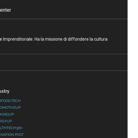
enter
ne Imprenditoriale. Ha la missione di diffondere la cultura
ustry
IFOOD.TECH
OMOTIVEUP
KINGUP
RGYUP
LTHTECH360
OVATION POST