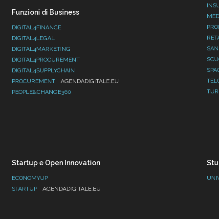
INS
Funzioni di Business
MED
PRO
DIGITAL4FINANCE
RET
DIGITAL4LEGAL
SAN
DIGITAL4MARKETING
SC
DIGITAL4PROCUREMENT
SPA
DIGITAL4SUPPLYCHAIN
TEL
PROCUREMENT
AGENDADIGITALE.EU
TUR
PEOPLE&CHANGE360
Startup e Open Innovation
Stu
ECONOMYUP
UNI
STARTUP
AGENDADIGITALE.EU