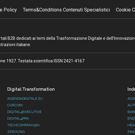
e Policy
Terms&Conditions Contenuti Specialistici
Cookie C
portali B2B dedicati ai temi della Trasformazione Digitale e dell’Innovazio
razioni italiane.
ione 1927. Testata scientifica ISSN 2421-4167
Digital Transformation
Ind
AGENDADIGITALE.EU
AGR
CORCOM
AUT
DIGITAL4EXECUTIVE
BAN
DIGITAL4PMI
ENE
TECHCOMPANY360
HEA
ZEROUNO
INN