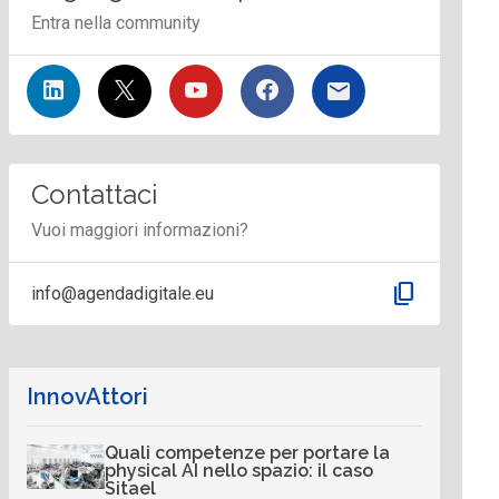
Entra nella community
Contattaci
Vuoi maggiori informazioni?
content_copy
info@agendadigitale.eu
InnovAttori
Quali competenze per portare la
physical AI nello spazio: il caso
Sitael