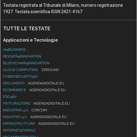
Testata registrata al Tribunale di Milano, numero registrazione
1927. Testata scientifica ISSN 2421-4167
TUTTE LE TESTATE
Applicazioni e Tecnologie
AI4BUSINESS
BIGDATA4INNOVATION
BLOCKCHAIN4INNOVATION
CLOUD COMPUTING
ZEROUNO
CYBERSECURITY360
DOCUMENTI
AGENDADIGITALE.EU
ECOMMERCE
AGENDADIGITALE.EU
ESG360
FATTURAZIONE
AGENDADIGITALE.EU
INDUSTRIA 4.0
CORCOM
INDUSTRY 4.0
AGENDADIGITALE.EU
INFRASTRUTTURE
AGENDADIGITALE.EU
INTERNET4THINGS
PAGAMENTIDIGITALI