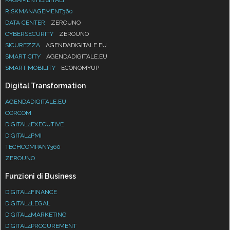
RISKMANAGEMENT360
DATA CENTER
ZEROUNO
CYBERSECURITY
ZEROUNO
SICUREZZA
AGENDADIGITALE.EU
SMART CITY
AGENDADIGITALE.EU
SMART MOBILITY
ECONOMYUP
Digital Transformation
AGENDADIGITALE.EU
CORCOM
DIGITAL4EXECUTIVE
DIGITAL4PMI
TECHCOMPANY360
ZEROUNO
Funzioni di Business
DIGITAL4FINANCE
DIGITAL4LEGAL
DIGITAL4MARKETING
DIGITAL4PROCUREMENT