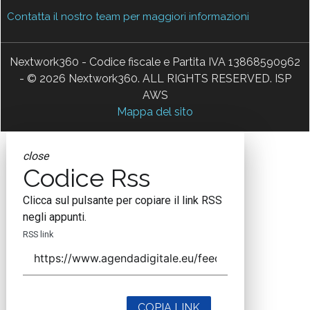
Contatta il nostro team per maggiori informazioni
Nextwork360 - Codice fiscale e Partita IVA 13868590962
- © 2026 Nextwork360. ALL RIGHTS RESERVED. ISP
AWS
Mappa del sito
close
Codice Rss
Clicca sul pulsante per copiare il link RSS
negli appunti.
RSS link
COPIA LINK