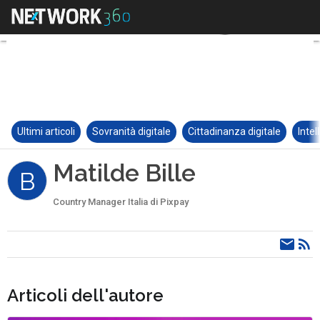
Ultimi articoli
Sovranità digitale
Cittadinanza digitale
Intel
Matilde Bille
B
Country Manager Italia di Pixpay
Articoli dell'autore