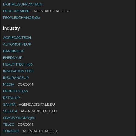
DIGITAL4SUPPLYCHAIN
PROCUREMENT
AGENDADIGITALE.EU
PEOPLE&CHANGE360
Industry
AGRIFOOD.TECH
AUTOMOTIVEUP
BANKINGUP
ENERGYUP
HEALTHTECH360
INNOVATION POST
INSURANCEUP
MEDIA
CORCOM
PROPTECH360
RETAILUP
SANITÀ
AGENDADIGITALE.EU
SCUOLA
AGENDADIGITALE.EU
SPACECONOMY360
TELCO
CORCOM
TURISMO
AGENDADIGITALE.EU