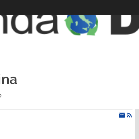
ina
p