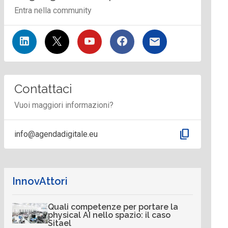
Entra nella community
Contattaci
Vuoi maggiori informazioni?
content_copy
info@agendadigitale.eu
InnovAttori
Quali competenze per portare la
physical AI nello spazio: il caso
Sitael