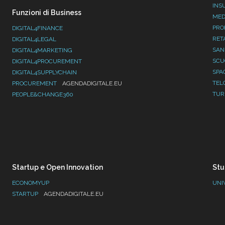
INS
Funzioni di Business
MED
PRO
DIGITAL4FINANCE
RET
DIGITAL4LEGAL
SAN
DIGITAL4MARKETING
SC
DIGITAL4PROCUREMENT
SPA
DIGITAL4SUPPLYCHAIN
TEL
PROCUREMENT
AGENDADIGITALE.EU
TUR
PEOPLE&CHANGE360
Startup e Open Innovation
Stu
ECONOMYUP
UNI
STARTUP
AGENDADIGITALE.EU