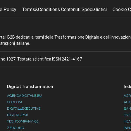
e Policy
Terms&Conditions Contenuti Specialistici
Cookie C
portali B2B dedicati ai temi della Trasformazione Digitale e dell’Innovazio
razioni italiane.
ione 1927. Testata scientifica ISSN 2421-4167
Digital Transformation
Ind
AGENDADIGITALE.EU
AGR
CORCOM
AUT
DIGITAL4EXECUTIVE
BAN
DIGITAL4PMI
ENE
TECHCOMPANY360
HEA
ZEROUNO
INN