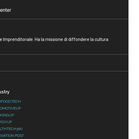
enter
ne Imprenditoriale. Ha la missione di diffondere la cultura
ustry
IFOOD.TECH
OMOTIVEUP
KINGUP
RGYUP
LTHTECH360
OVATION POST