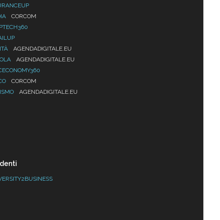
URANCEUP
IA
CORCOM
PTECH360
AILUP
ITÀ
AGENDADIGITALE.EU
UOLA
AGENDADIGITALE.EU
CECONOMY360
CO
CORCOM
ISMO
AGENDADIGITALE.EU
denti
VERSITY2BUSINESS