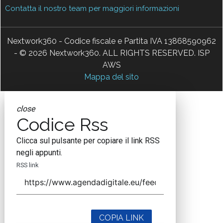
Contatta il nostro team per maggiori informazioni
Nextwork360 - Codice fiscale e Partita IVA 13868590962
- © 2026 Nextwork360. ALL RIGHTS RESERVED. ISP
AWS
Mappa del sito
close
Codice Rss
Clicca sul pulsante per copiare il link RSS
negli appunti.
RSS link
COPIA LINK