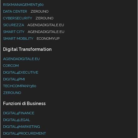
RISKMANAGEMENT360
DATA CENTER
ZEROUNO
CYBERSECURITY
ZEROUNO
SICUREZZA
AGENDADIGITALE.EU
SMART CITY
AGENDADIGITALE.EU
SMART MOBILITY
ECONOMYUP
Digital Transformation
AGENDADIGITALE.EU
CORCOM
DIGITAL4EXECUTIVE
DIGITAL4PMI
TECHCOMPANY360
ZEROUNO
Funzioni di Business
DIGITAL4FINANCE
DIGITAL4LEGAL
DIGITAL4MARKETING
DIGITAL4PROCUREMENT