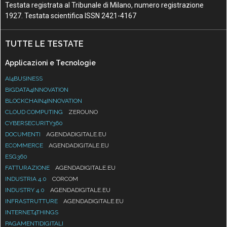
Testata registrata al Tribunale di Milano, numero registrazione
1927. Testata scientifica ISSN 2421-4167
TUTTE LE TESTATE
Applicazioni e Tecnologie
AI4BUSINESS
BIGDATA4INNOVATION
BLOCKCHAIN4INNOVATION
CLOUD COMPUTING
ZEROUNO
CYBERSECURITY360
DOCUMENTI
AGENDADIGITALE.EU
ECOMMERCE
AGENDADIGITALE.EU
ESG360
FATTURAZIONE
AGENDADIGITALE.EU
INDUSTRIA 4.0
CORCOM
INDUSTRY 4.0
AGENDADIGITALE.EU
INFRASTRUTTURE
AGENDADIGITALE.EU
INTERNET4THINGS
PAGAMENTIDIGITALI