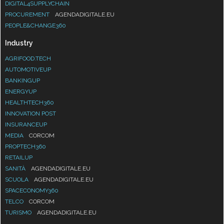
DIGITAL4SUPPLYCHAIN
PROCUREMENT
AGENDADIGITALE.EU
PEOPLE&CHANGE360
Industry
AGRIFOOD.TECH
AUTOMOTIVEUP
BANKINGUP
ENERGYUP
HEALTHTECH360
INNOVATION POST
INSURANCEUP
MEDIA
CORCOM
PROPTECH360
RETAILUP
SANITÀ
AGENDADIGITALE.EU
SCUOLA
AGENDADIGITALE.EU
SPACECONOMY360
TELCO
CORCOM
TURISMO
AGENDADIGITALE.EU