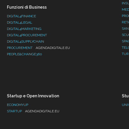
INS
Funzioni di Business
MED
PRO
DIGITAL4FINANCE
RET
DIGITAL4LEGAL
SAN
DIGITAL4MARKETING
SC
DIGITAL4PROCUREMENT
SPA
DIGITAL4SUPPLYCHAIN
TEL
PROCUREMENT
AGENDADIGITALE.EU
TUR
PEOPLE&CHANGE360
Startup e Open Innovation
Stu
ECONOMYUP
UNI
STARTUP
AGENDADIGITALE.EU