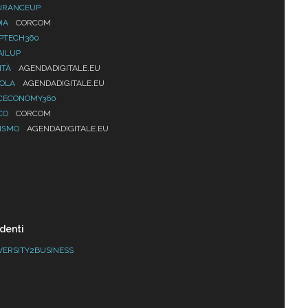
URANCEUP
IA
CORCOM
PTECH360
AILUP
ITÀ
AGENDADIGITALE.EU
UOLA
AGENDADIGITALE.EU
CECONOMY360
CO
CORCOM
ISMO
AGENDADIGITALE.EU
denti
VERSITY2BUSINESS