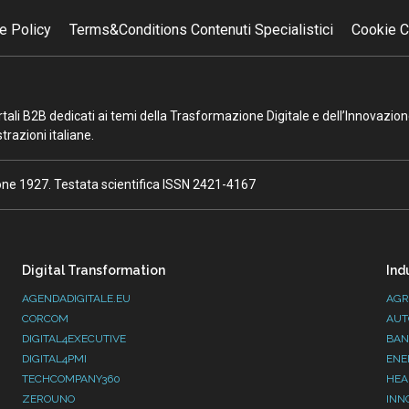
e Policy
Terms&Conditions Contenuti Specialistici
Cookie C
portali B2B dedicati ai temi della Trasformazione Digitale e dell’Innovazio
razioni italiane.
ione 1927. Testata scientifica ISSN 2421-4167
Digital Transformation
Ind
AGENDADIGITALE.EU
AGR
CORCOM
AUT
DIGITAL4EXECUTIVE
BAN
DIGITAL4PMI
ENE
TECHCOMPANY360
HEA
ZEROUNO
INN