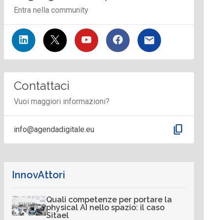
Entra nella community
Contattaci
Vuoi maggiori informazioni?
content_copy
info@agendadigitale.eu
InnovAttori
Quali competenze per portare la
physical AI nello spazio: il caso
Sitael