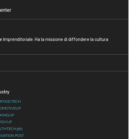
enter
ne Imprenditoriale. Ha la missione di diffondere la cultura
ustry
IFOOD.TECH
OMOTIVEUP
KINGUP
RGYUP
LTHTECH360
OVATION POST