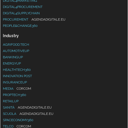
DIGITAL4MARKETING
DIGITAL4PROCUREMENT
DIGITAL4SUPPLYCHAIN
PROCUREMENT
AGENDADIGITALE.EU
PEOPLE&CHANGE360
Industry
AGRIFOOD.TECH
AUTOMOTIVEUP
BANKINGUP
ENERGYUP
HEALTHTECH360
INNOVATION POST
INSURANCEUP
MEDIA
CORCOM
PROPTECH360
RETAILUP
SANITÀ
AGENDADIGITALE.EU
SCUOLA
AGENDADIGITALE.EU
SPACECONOMY360
TELCO
CORCOM