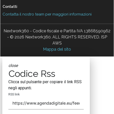
Contatti
Contatta il nostro team per maggiori informazioni
Nextwork360 - Codice fiscale e Partita IVA 13868590962
- © 2026 Nextwork360. ALL RIGHTS RESERVED. ISP
AWS
Mappa del sito
close
Codice Rss
Clicca sul pulsante per copiare il link RSS
negli appunti.
RSS link