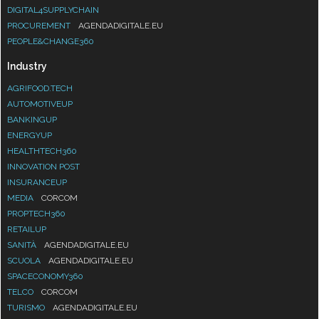
DIGITAL4SUPPLYCHAIN
PROCUREMENT
AGENDADIGITALE.EU
PEOPLE&CHANGE360
Industry
AGRIFOOD.TECH
AUTOMOTIVEUP
BANKINGUP
ENERGYUP
HEALTHTECH360
INNOVATION POST
INSURANCEUP
MEDIA
CORCOM
PROPTECH360
RETAILUP
SANITÀ
AGENDADIGITALE.EU
SCUOLA
AGENDADIGITALE.EU
SPACECONOMY360
TELCO
CORCOM
TURISMO
AGENDADIGITALE.EU