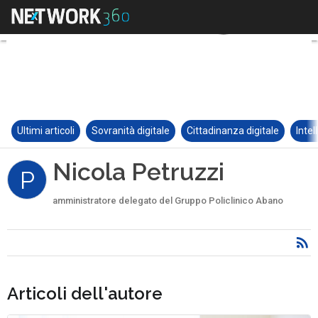
Ultimi articoli
Sovranità digitale
Cittadinanza digitale
Intel
Nicola Petruzzi
P
amministratore delegato del Gruppo Policlinico Abano
Articoli dell'autore