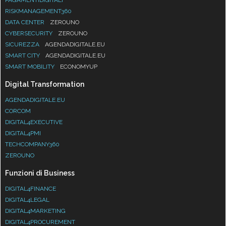
RISKMANAGEMENT360
DATA CENTER
ZEROUNO
CYBERSECURITY
ZEROUNO
SICUREZZA
AGENDADIGITALE.EU
SMART CITY
AGENDADIGITALE.EU
SMART MOBILITY
ECONOMYUP
Digital Transformation
AGENDADIGITALE.EU
CORCOM
DIGITAL4EXECUTIVE
DIGITAL4PMI
TECHCOMPANY360
ZEROUNO
Funzioni di Business
DIGITAL4FINANCE
DIGITAL4LEGAL
DIGITAL4MARKETING
DIGITAL4PROCUREMENT