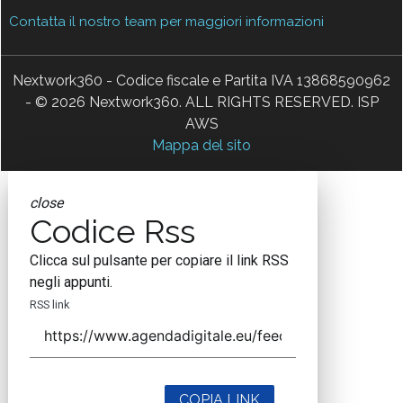
Contatta il nostro team per maggiori informazioni
Nextwork360 - Codice fiscale e Partita IVA 13868590962
- © 2026 Nextwork360. ALL RIGHTS RESERVED. ISP
AWS
Mappa del sito
close
Codice Rss
Clicca sul pulsante per copiare il link RSS
negli appunti.
RSS link
COPIA LINK