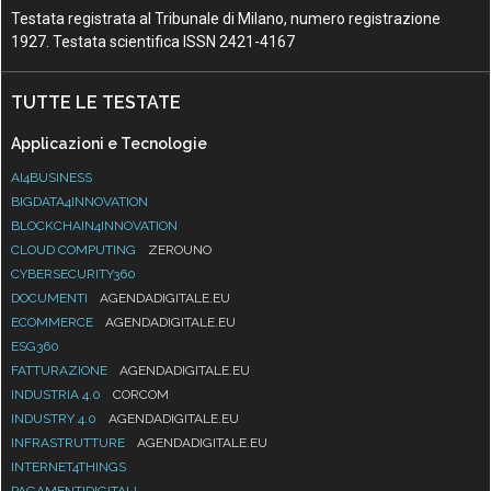
Testata registrata al Tribunale di Milano, numero registrazione
1927. Testata scientifica ISSN 2421-4167
TUTTE LE TESTATE
Applicazioni e Tecnologie
AI4BUSINESS
BIGDATA4INNOVATION
BLOCKCHAIN4INNOVATION
CLOUD COMPUTING
ZEROUNO
CYBERSECURITY360
DOCUMENTI
AGENDADIGITALE.EU
ECOMMERCE
AGENDADIGITALE.EU
ESG360
FATTURAZIONE
AGENDADIGITALE.EU
INDUSTRIA 4.0
CORCOM
INDUSTRY 4.0
AGENDADIGITALE.EU
INFRASTRUTTURE
AGENDADIGITALE.EU
INTERNET4THINGS
PAGAMENTIDIGITALI