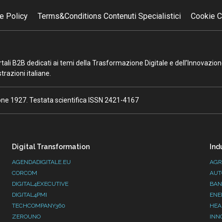
e Policy
Terms&Conditions Contenuti Specialistici
Cookie C
portali B2B dedicati ai temi della Trasformazione Digitale e dell’Innovazio
razioni italiane.
ione 1927. Testata scientifica ISSN 2421-4167
Digital Transformation
Ind
AGENDADIGITALE.EU
AGR
CORCOM
AUT
DIGITAL4EXECUTIVE
BAN
DIGITAL4PMI
ENE
TECHCOMPANY360
HEA
ZEROUNO
INN