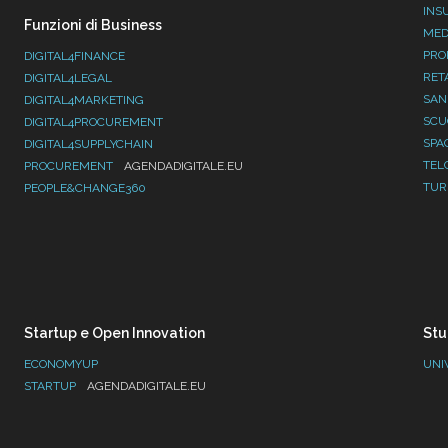
INS
Funzioni di Business
MED
PRO
DIGITAL4FINANCE
RET
DIGITAL4LEGAL
SAN
DIGITAL4MARKETING
SC
DIGITAL4PROCUREMENT
SPA
DIGITAL4SUPPLYCHAIN
TEL
PROCUREMENT
AGENDADIGITALE.EU
TUR
PEOPLE&CHANGE360
Startup e Open Innovation
Stu
ECONOMYUP
UNI
STARTUP
AGENDADIGITALE.EU