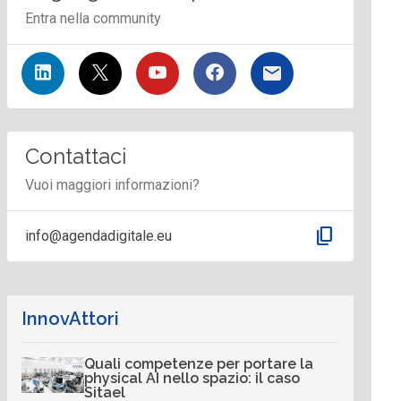
Entra nella community
Contattaci
Vuoi maggiori informazioni?
content_copy
info@agendadigitale.eu
InnovAttori
Quali competenze per portare la
physical AI nello spazio: il caso
Sitael