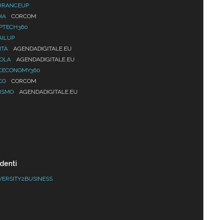
URANCEUP
IA
CORCOM
PTECH360
AILUP
ITÀ
AGENDADIGITALE.EU
UOLA
AGENDADIGITALE.EU
CECONOMY360
CO
CORCOM
ISMO
AGENDADIGITALE.EU
denti
VERSITY2BUSINESS