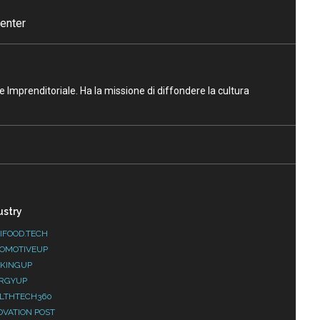
enter
ne Imprenditoriale. Ha la missione di diffondere la cultura
ustry
IFOOD.TECH
OMOTIVEUP
KINGUP
RGYUP
LTHTECH360
OVATION POST