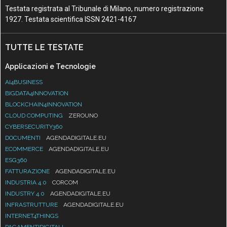
Testata registrata al Tribunale di Milano, numero registrazione
1927. Testata scientifica ISSN 2421-4167
TUTTE LE TESTATE
Applicazioni e Tecnologie
AI4BUSINESS
BIGDATA4INNOVATION
BLOCKCHAIN4INNOVATION
CLOUD COMPUTING
ZEROUNO
CYBERSECURITY360
DOCUMENTI
AGENDADIGITALE.EU
ECOMMERCE
AGENDADIGITALE.EU
ESG360
FATTURAZIONE
AGENDADIGITALE.EU
INDUSTRIA 4.0
CORCOM
INDUSTRY 4.0
AGENDADIGITALE.EU
INFRASTRUTTURE
AGENDADIGITALE.EU
INTERNET4THINGS
PAGAMENTIDIGITALI