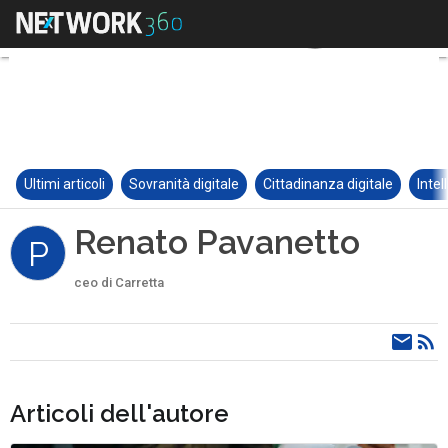
Ultimi articoli
Sovranità digitale
Cittadinanza digitale
Intel
Renato Pavanetto
P
ceo di Carretta
Articoli dell'autore