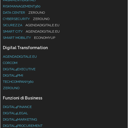
RISKMANAGEMENT360
DATA CENTER
ZEROUNO
CYBERSECURITY
ZEROUNO
SICUREZZA
AGENDADIGITALE.EU
SMART CITY
AGENDADIGITALE.EU
SMART MOBILITY
ECONOMYUP
Digital Transformation
AGENDADIGITALE.EU
CORCOM
DIGITAL4EXECUTIVE
DIGITAL4PMI
TECHCOMPANY360
ZEROUNO
Funzioni di Business
DIGITAL4FINANCE
DIGITAL4LEGAL
DIGITAL4MARKETING
DIGITAL4PROCUREMENT