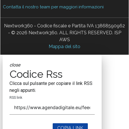
Contatta il nostro team per maggiori informazioni
Nextwork360 - Codice fiscale e Partita IVA 13868590962
- © 2026 Nextwork360. ALL RIGHTS RESERVED. ISP
AWS
Mappa del sito
close
Codice Rss
Clicca sul pulsante per copiare il link RSS
negli appunti.
RSS link
COPIA LINK