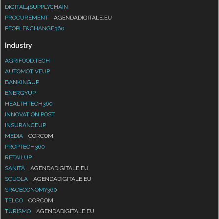
DIGITAL4SUPPLYCHAIN
PROCUREMENT
AGENDADIGITALE.EU
PEOPLE&CHANGE360
Industry
AGRIFOOD.TECH
AUTOMOTIVEUP
BANKINGUP
ENERGYUP
HEALTHTECH360
INNOVATION POST
INSURANCEUP
MEDIA
CORCOM
PROPTECH360
RETAILUP
SANITÀ
AGENDADIGITALE.EU
SCUOLA
AGENDADIGITALE.EU
SPACECONOMY360
TELCO
CORCOM
TURISMO
AGENDADIGITALE.EU