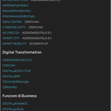
INTERNET4THINGS
PAGAMENTIDIGITALI
RISKMANAGEMENT360
DATA CENTER
ZEROUNO
CYBERSECURITY
ZEROUNO
SICUREZZA
AGENDADIGITALE.EU
SMART CITY
AGENDADIGITALE.EU
SMART MOBILITY
ECONOMYUP
Digital Transformation
AGENDADIGITALE.EU
CORCOM
DIGITAL4EXECUTIVE
DIGITAL4PMI
TECHCOMPANY360
ZEROUNO
Funzioni di Business
DIGITAL4FINANCE
DIGITAL4LEGAL