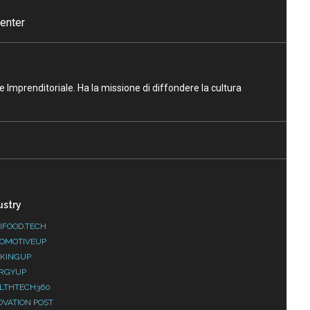
enter
ne Imprenditoriale. Ha la missione di diffondere la cultura
ustry
IFOOD.TECH
OMOTIVEUP
KINGUP
RGYUP
LTHTECH360
OVATION POST