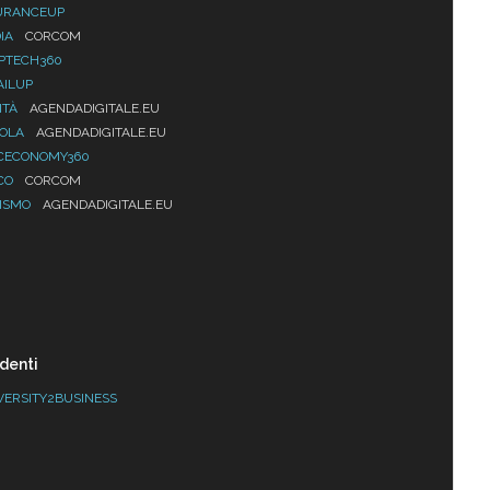
URANCEUP
IA
CORCOM
PTECH360
AILUP
ITÀ
AGENDADIGITALE.EU
UOLA
AGENDADIGITALE.EU
CECONOMY360
CO
CORCOM
ISMO
AGENDADIGITALE.EU
denti
VERSITY2BUSINESS