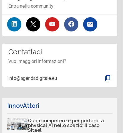
Entra nella community
Contattaci
Vuoi maggiori informazioni?
content_copy
info@agendadigitale.eu
InnovAttori
Quali competenze per portare la
physical AI nello spazio: il caso
Sitael