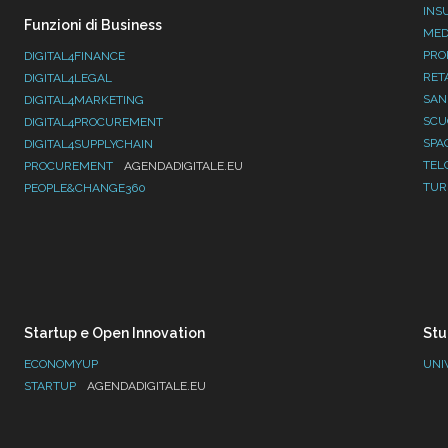
INS
Funzioni di Business
MED
PRO
DIGITAL4FINANCE
RET
DIGITAL4LEGAL
SAN
DIGITAL4MARKETING
SC
DIGITAL4PROCUREMENT
SPA
DIGITAL4SUPPLYCHAIN
TEL
PROCUREMENT
AGENDADIGITALE.EU
TUR
PEOPLE&CHANGE360
Startup e Open Innovation
Stu
ECONOMYUP
UNI
STARTUP
AGENDADIGITALE.EU