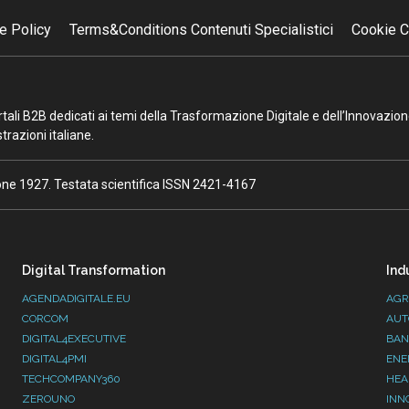
e Policy
Terms&Conditions Contenuti Specialistici
Cookie C
portali B2B dedicati ai temi della Trasformazione Digitale e dell’Innovazio
razioni italiane.
ione 1927. Testata scientifica ISSN 2421-4167
Digital Transformation
Ind
AGENDADIGITALE.EU
AGR
CORCOM
AUT
DIGITAL4EXECUTIVE
BAN
DIGITAL4PMI
ENE
TECHCOMPANY360
HEA
ZEROUNO
INN