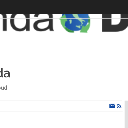
da
oud