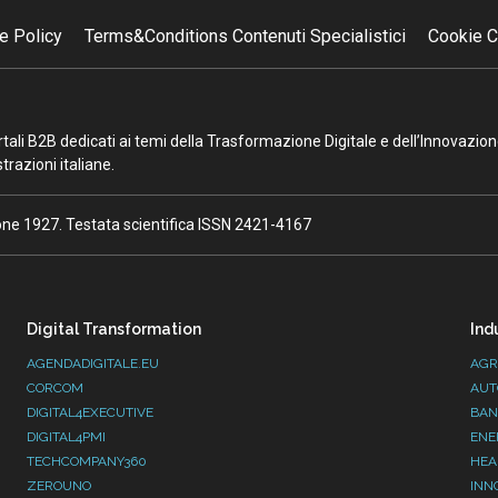
e Policy
Terms&Conditions Contenuti Specialistici
Cookie C
portali B2B dedicati ai temi della Trasformazione Digitale e dell’Innovazio
razioni italiane.
ione 1927. Testata scientifica ISSN 2421-4167
Digital Transformation
Ind
AGENDADIGITALE.EU
AGR
CORCOM
AUT
DIGITAL4EXECUTIVE
BAN
DIGITAL4PMI
ENE
TECHCOMPANY360
HEA
ZEROUNO
INN