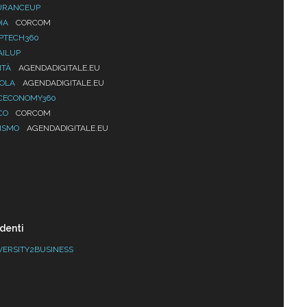
URANCEUP
IA
CORCOM
PTECH360
AILUP
ITÀ
AGENDADIGITALE.EU
UOLA
AGENDADIGITALE.EU
CECONOMY360
CO
CORCOM
ISMO
AGENDADIGITALE.EU
denti
VERSITY2BUSINESS