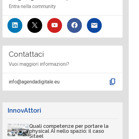
Entra nella community
Contattaci
Vuoi maggiori informazioni?
content_copy
info@agendadigitale.eu
InnovAttori
Quali competenze per portare la
physical AI nello spazio: il caso
Sitael