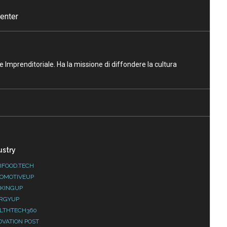
enter
ne Imprenditoriale. Ha la missione di diffondere la cultura
ustry
IFOOD.TECH
OMOTIVEUP
KINGUP
RGYUP
LTHTECH360
OVATION POST