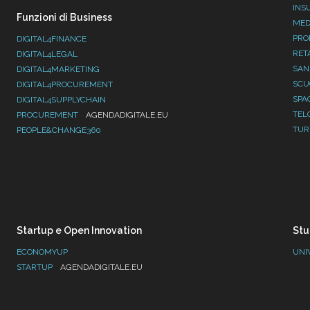
INS
Funzioni di Business
MED
PRO
DIGITAL4FINANCE
RET
DIGITAL4LEGAL
SAN
DIGITAL4MARKETING
SC
DIGITAL4PROCUREMENT
SPA
DIGITAL4SUPPLYCHAIN
TEL
PROCUREMENT
AGENDADIGITALE.EU
TUR
PEOPLE&CHANGE360
Startup e Open Innovation
Stu
ECONOMYUP
UNI
STARTUP
AGENDADIGITALE.EU