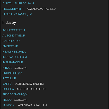
DIGITAL4SUPPLYCHAIN
PROCUREMENT
AGENDADIGITALE.EU
PEOPLE&CHANGE360
Industry
AGRIFOOD.TECH
AUTOMOTIVEUP
BANKINGUP
ENERGYUP
HEALTHTECH360
INNOVATION POST
INSURANCEUP
MEDIA
CORCOM
PROPTECH360
RETAILUP
SANITÀ
AGENDADIGITALE.EU
SCUOLA
AGENDADIGITALE.EU
SPACECONOMY360
TELCO
CORCOM
TURISMO
AGENDADIGITALE.EU