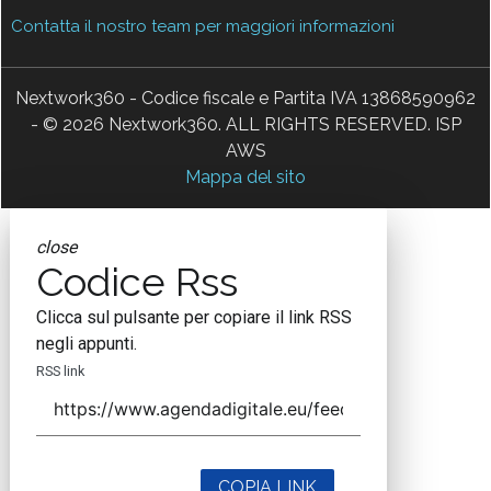
Contatta il nostro team per maggiori informazioni
Nextwork360 - Codice fiscale e Partita IVA 13868590962
- © 2026 Nextwork360. ALL RIGHTS RESERVED. ISP
AWS
Mappa del sito
close
Codice Rss
Clicca sul pulsante per copiare il link RSS
negli appunti.
RSS link
COPIA LINK