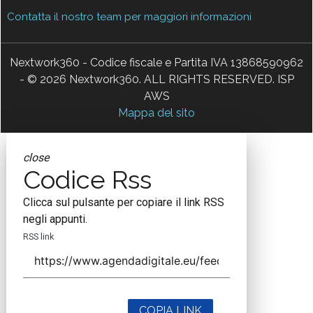
Contatta il nostro team per maggiori informazioni
Nextwork360 - Codice fiscale e Partita IVA 13868590962
- © 2026 Nextwork360. ALL RIGHTS RESERVED. ISP
AWS
Mappa del sito
close
Codice Rss
Clicca sul pulsante per copiare il link RSS
negli appunti.
RSS link
COPIA LINK