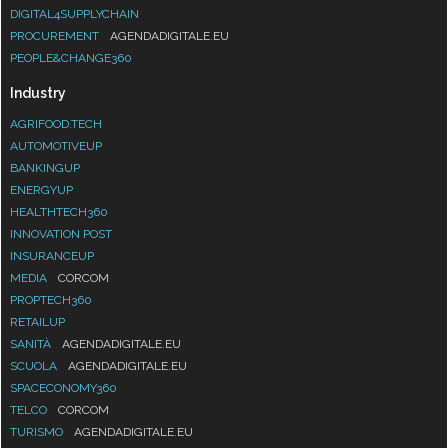
DIGITAL4SUPPLYCHAIN
PROCUREMENT
AGENDADIGITALE.EU
PEOPLE&CHANGE360
Industry
AGRIFOOD.TECH
AUTOMOTIVEUP
BANKINGUP
ENERGYUP
HEALTHTECH360
INNOVATION POST
INSURANCEUP
MEDIA
CORCOM
PROPTECH360
RETAILUP
SANITÀ
AGENDADIGITALE.EU
SCUOLA
AGENDADIGITALE.EU
SPACECONOMY360
TELCO
CORCOM
TURISMO
AGENDADIGITALE.EU