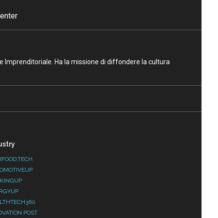
enter
ne Imprenditoriale. Ha la missione di diffondere la cultura
ustry
IFOOD.TECH
OMOTIVEUP
KINGUP
RGYUP
LTHTECH360
OVATION POST