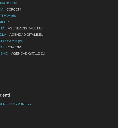
URANCEUP
IA
CORCOM
PTECH360
AILUP
ITÀ
AGENDADIGITALE.EU
UOLA
AGENDADIGITALE.EU
CECONOMY360
CO
CORCOM
ISMO
AGENDADIGITALE.EU
denti
VERSITY2BUSINESS