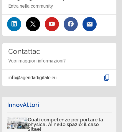
Entra nella community
Contattaci
Vuoi maggiori informazioni?
content_copy
info@agendadigitale.eu
InnovAttori
Quali competenze per portare la
physical AI nello spazio: il caso
Sitael