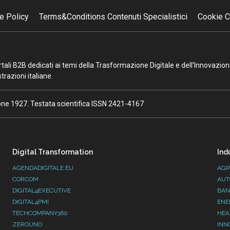
e Policy
Terms&Conditions Contenuti Specialistici
Cookie C
portali B2B dedicati ai temi della Trasformazione Digitale e dell’Innovazio
razioni italiane.
ione 1927. Testata scientifica ISSN 2421-4167
Digital Transformation
Ind
AGENDADIGITALE.EU
AGR
CORCOM
AUT
DIGITAL4EXECUTIVE
BAN
DIGITAL4PMI
ENE
TECHCOMPANY360
HEA
ZEROUNO
INN