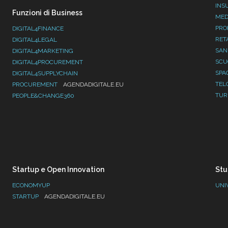
INS
Funzioni di Business
MED
PRO
DIGITAL4FINANCE
RET
DIGITAL4LEGAL
SAN
DIGITAL4MARKETING
SC
DIGITAL4PROCUREMENT
SPA
DIGITAL4SUPPLYCHAIN
TEL
PROCUREMENT
AGENDADIGITALE.EU
TUR
PEOPLE&CHANGE360
Startup e Open Innovation
Stu
ECONOMYUP
UNI
STARTUP
AGENDADIGITALE.EU