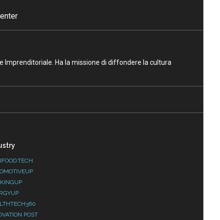
enter
ne Imprenditoriale. Ha la missione di diffondere la cultura
ustry
IFOOD.TECH
OMOTIVEUP
KINGUP
RGYUP
LTHTECH360
OVATION POST