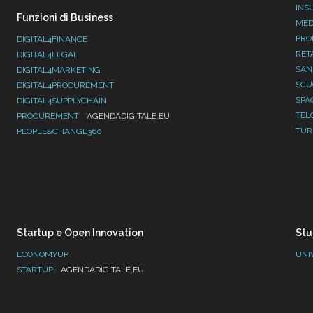
INS
Funzioni di Business
MED
PRO
DIGITAL4FINANCE
RET
DIGITAL4LEGAL
SAN
DIGITAL4MARKETING
SC
DIGITAL4PROCUREMENT
SPA
DIGITAL4SUPPLYCHAIN
TEL
PROCUREMENT
AGENDADIGITALE.EU
TUR
PEOPLE&CHANGE360
Startup e Open Innovation
Stu
ECONOMYUP
UNI
STARTUP
AGENDADIGITALE.EU