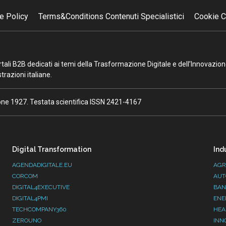
e Policy
Terms&Conditions Contenuti Specialistici
Cookie C
portali B2B dedicati ai temi della Trasformazione Digitale e dell’Innovazio
razioni italiane.
ione 1927. Testata scientifica ISSN 2421-4167
Digital Transformation
Ind
AGENDADIGITALE.EU
AGR
CORCOM
AUT
DIGITAL4EXECUTIVE
BAN
DIGITAL4PMI
ENE
TECHCOMPANY360
HEA
ZEROUNO
INN