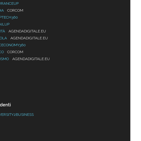
URANCEUP
IA
CORCOM
PTECH360
AILUP
ITÀ
AGENDADIGITALE.EU
UOLA
AGENDADIGITALE.EU
CECONOMY360
CO
CORCOM
ISMO
AGENDADIGITALE.EU
denti
VERSITY2BUSINESS