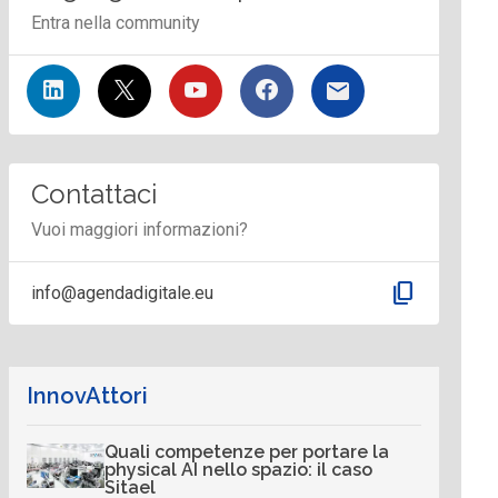
Entra nella community
Contattaci
Vuoi maggiori informazioni?
content_copy
info@agendadigitale.eu
InnovAttori
Quali competenze per portare la
physical AI nello spazio: il caso
Sitael