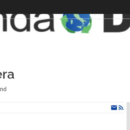
era
Ind