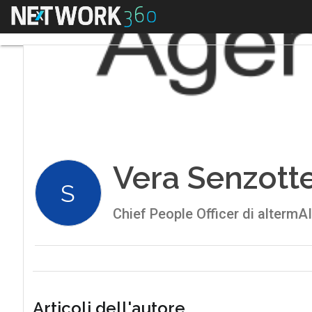
Menu
Vera Senzott
S
Chief People Officer di altermA
Articoli dell'autore