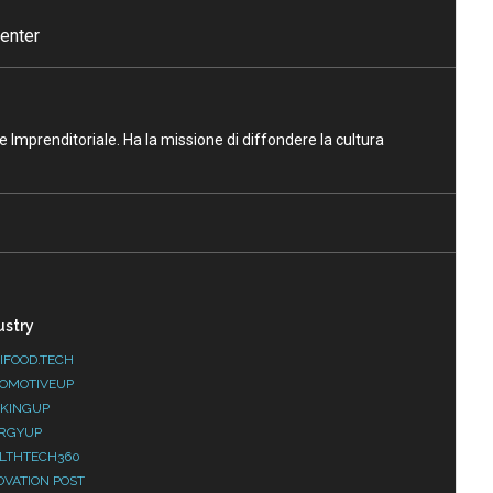
enter
ne Imprenditoriale. Ha la missione di diffondere la cultura
ustry
IFOOD.TECH
OMOTIVEUP
KINGUP
RGYUP
LTHTECH360
OVATION POST