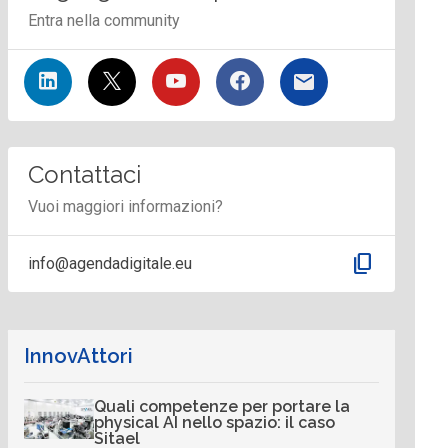
Entra nella community
Contattaci
Vuoi maggiori informazioni?
content_copy
info@agendadigitale.eu
InnovAttori
Quali competenze per portare la
physical AI nello spazio: il caso
Sitael