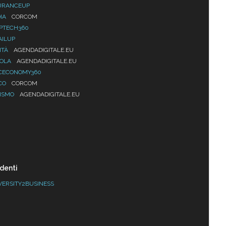
URANCEUP
IA
CORCOM
PTECH360
AILUP
ITÀ
AGENDADIGITALE.EU
UOLA
AGENDADIGITALE.EU
CECONOMY360
CO
CORCOM
ISMO
AGENDADIGITALE.EU
denti
VERSITY2BUSINESS