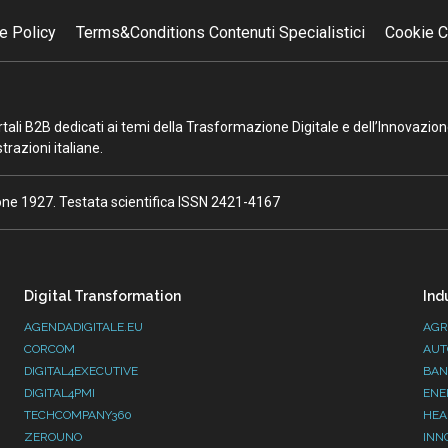
e Policy
Terms&Conditions Contenuti Specialistici
Cookie C
portali B2B dedicati ai temi della Trasformazione Digitale e dell’Innovazio
razioni italiane.
ione 1927. Testata scientifica ISSN 2421-4167
Digital Transformation
Ind
AGENDADIGITALE.EU
AGR
CORCOM
AUT
DIGITAL4EXECUTIVE
BAN
DIGITAL4PMI
ENE
TECHCOMPANY360
HEA
ZEROUNO
INN