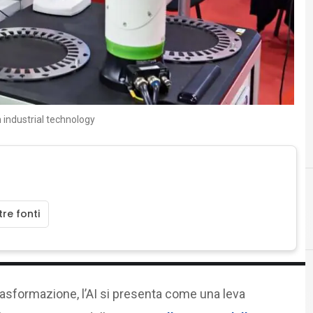
industrial technology
re fonti
A
B
automazione industriale
big data
rasformazione, l’AI si presenta come una leva