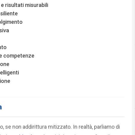
e risultati misurabili
siliente
volgimento
siva
nto
lle competenze
ione
lligenti
sione
a
 se non addirittura mitizzato. In realtà, parliamo di