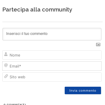
Partecipa alla community
N
Em
Si
w