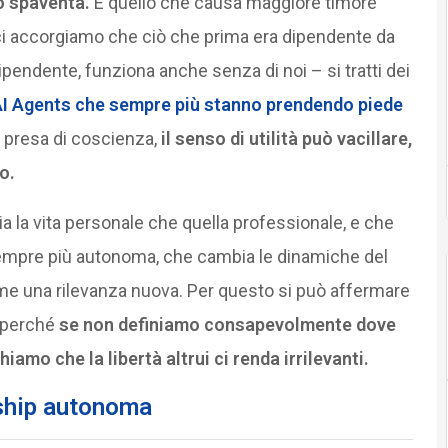
o spaventa.
E quello che causa maggiore timore
ci accorgiamo che ciò che prima era dipendente da
pendente, funziona anche senza di noi – si tratti dei
I Agents che sempre più stanno prendendo piede
 presa di coscienza,
il senso di utilità può vacillare,
o.
sia la vita personale che quella professionale, e che
le sempre più autonoma, che cambia le dinamiche del
ume una rilevanza nuova. Per questo si può affermare
 perché
se non definiamo consapevolmente dove
hiamo che la libertà altrui ci renda irrilevanti.
rship autonoma