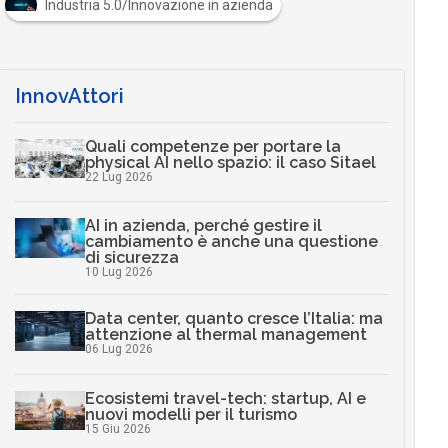
Industria 5.0/Innovazione in azienda
InnovAttori
Quali competenze per portare la
physical AI nello spazio: il caso Sitael
22 Lug 2026
AI in azienda, perché gestire il
cambiamento è anche una questione
di sicurezza
10 Lug 2026
Data center, quanto cresce l’Italia: ma
attenzione al thermal management
06 Lug 2026
Ecosistemi travel-tech: startup, AI e
nuovi modelli per il turismo
15 Giu 2026