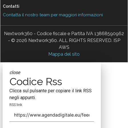
Contatti
Contatta il nostro team per maggiori informazioni
Nextwork360 - Codice fiscale e Partita IVA 13868590962
- © 2026 Nextwork360. ALL RIGHTS RESERVED. ISP
AWS
Mappa del sito
close
Codice Rss
Clicca sul pulsante per copiare il link RSS
negli appunti.
RSS link