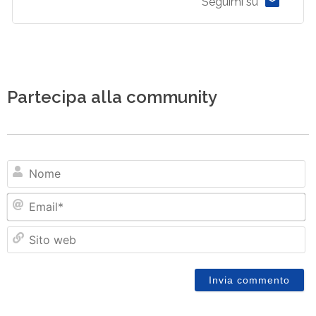
Seguimi su
Partecipa alla community
N
Em
Si
w