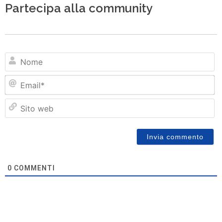
Partecipa alla community
N
Em
Si
w
0
COMMENTI