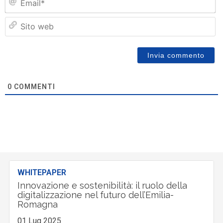
Si
w
0
COMMENTI
WHITEPAPER
Innovazione e sostenibilità: il ruolo della
digitalizzazione nel futuro dell’Emilia-
Romagna
01 Lug 2025