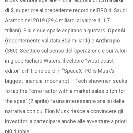
Musk sembra sperare – una raccolta di
75 miliardi
di $
, superiore al precedente record dell’IPO di Saudi
Aramco nel 2019 (29,4 miliardi al valore di 1,7
trilioni). E alle sue spalle aspirano a quotarsi
OpenAI
(recentemente valutata 852 miliardi) e
Anthropic
(380). Scettico sul senso dell’operazione e sui valori
in gioco Richard Waters, il celebre “west coast
editor” di FT, che però in “SpaceX IPO is Musk’s
biggest financial moonshot – Tech showman seeks
to tap the Fomo factor with a market sales pitch for
the ages” (2 aprile) fa una interessante analisi della
narrativa con cui Elon Musk riesce a convincere gli
investitori a partecipare anche alle avventure a priori
più dubbie.