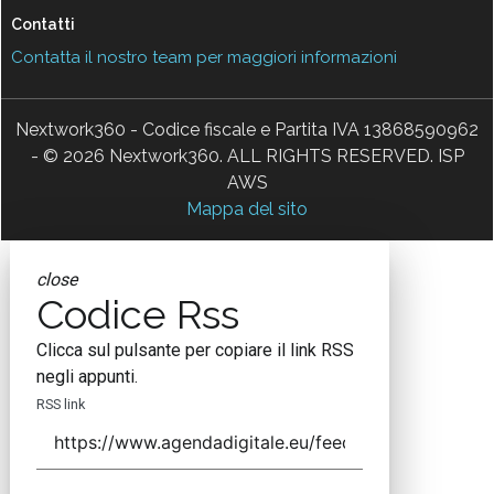
Contatti
Contatta il nostro team per maggiori informazioni
Nextwork360 - Codice fiscale e Partita IVA 13868590962
- © 2026 Nextwork360. ALL RIGHTS RESERVED. ISP
AWS
Mappa del sito
close
Codice Rss
Clicca sul pulsante per copiare il link RSS
negli appunti.
RSS link