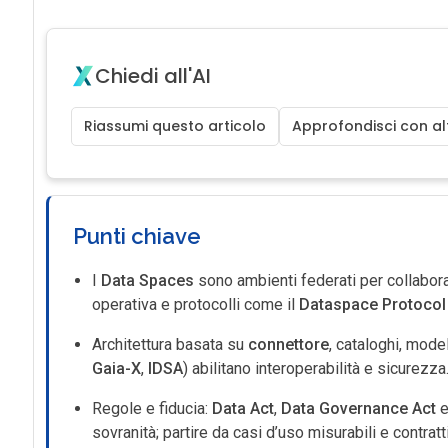
Chiedi all'AI
Riassumi questo articolo
Approfondisci con alt
Punti chiave
I
Data Spaces
sono ambienti federati per collabor
operativa e protocolli come il
Dataspace Protocol
Architettura basata su
connettore
, cataloghi, mode
Gaia-X
,
IDSA
) abilitano interoperabilità e sicurezza
Regole e fiducia:
Data Act
,
Data Governance Act
sovranità; partire da casi d’uso misurabili e contratti