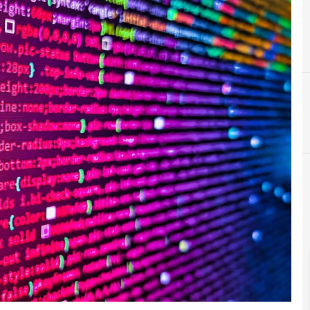
C
cloud
cloud sovrano
Intelligenza Artificiale