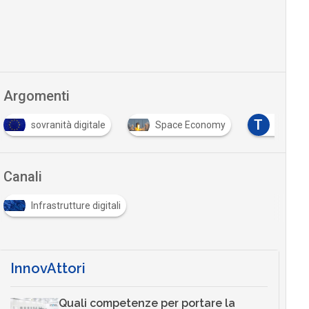
Argomenti
T
sovranità digitale
Space Economy
tracciabili
Canali
Infrastrutture digitali
InnovAttori
Quali competenze per portare la