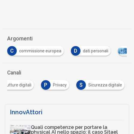
Argomenti
D
dati personali
privacy
Tutto su Cyber Se
Canali
P
S
astrutture digitali
Privacy
Sicurezza digitale
InnovAttori
Quali competenze per portare la
physical AI nello spazio: il caso Sitael