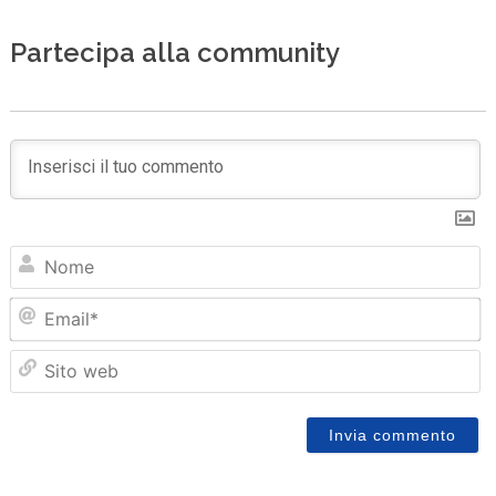
Partecipa alla community
N
Em
Sit
we