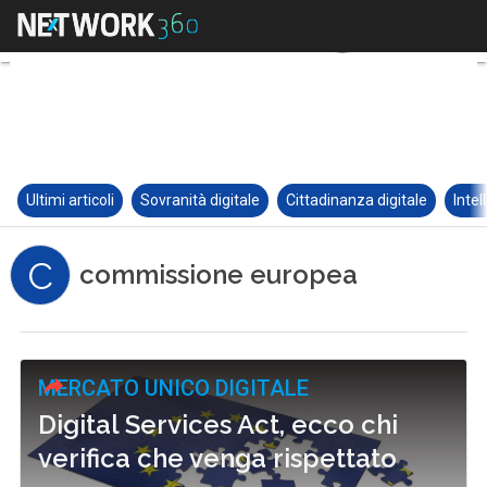
Ultimi articoli
Sovranità digitale
Cittadinanza digitale
Intel
C
commissione europea
MERCATO UNICO DIGITALE
Digital Services Act, ecco chi
verifica che venga rispettato