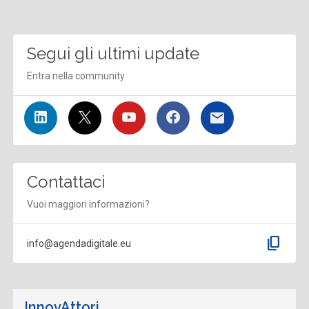
Segui gli ultimi update
Entra nella community
Contattaci
Vuoi maggiori informazioni?
content_copy
info@agendadigitale.eu
InnovAttori